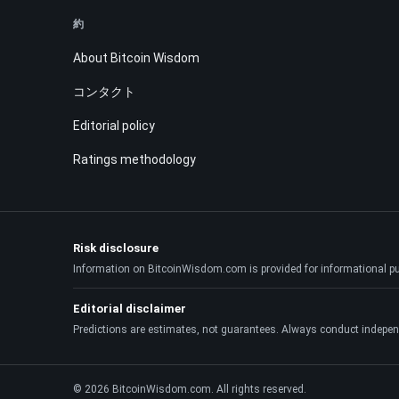
約
About Bitcoin Wisdom
コンタクト
Editorial policy
Ratings methodology
Risk disclosure
Information on BitcoinWisdom.com is provided for informational purpo
Editorial disclaimer
Predictions are estimates, not guarantees. Always conduct indepen
© 2026 BitcoinWisdom.com. All rights reserved.