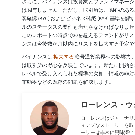
さらに、バイナンスは投資家とファンドマネージ
は関与しません。ただし、取引所は、関心のある
客確認 (KYC) およびビジネス確認 (KYB) 基準を
ルのステータスの要件も満たさなければなりませ
このレポートの時点で20を超えるファンドがリ
ンスは今後数か月以内にリストを拡大する予定で
バイナンスは
拡大する
暗号通貨業界への影響力、そしてC
は取引所の野心を反映しています。新たに開始さ
レベルで受け入れられた標準の欠如、情報の非対
非効率などの既存の問題を解決します。
ローレンス・ウ
ローレンスはジャーナリ
ィングなストーリーを取
ーリーは非常に興味深い