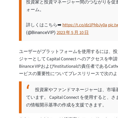
投資家と投資マネージャー間のつながりを促進する
ォーム。
詳しくはこちら➡️
https://t.co/dz1PhbJy0a
pic.t
2023 年 5 月 10 日
(@BinanceVIP)
ユーザーがプラットフォームを使用するには、投
ジャーとして Capital Connect へのアクセス
Binance VIPおよびInstitutionalの責任者であるCat
ービスの重要性についてプレスリリースで次のよ
投資家やファンドマネージャーは、市場
ています。 Capital Connect を使用
の情報開示基準の作成を支援できます。