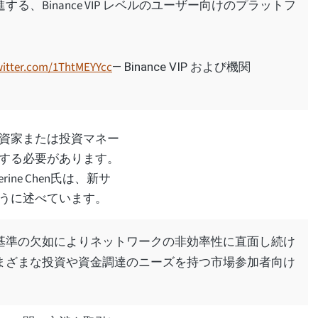
、Binance VIP レベルのユーザー向けのプラットフ
witter.com/1ThtMEYYcc
— Binance VIP および機関
資家または投資マネー
を申請する必要があります。
herine Chen氏は、新サ
うに述べています。
基準の欠如によりネットワークの非効率性に直面し続け
すると、さまざまな投資や資金調達のニーズを持つ市場参加者向け