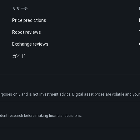
リサーチ
Price predictions
Robot reviews
Exchange reviews
ガイド
ses only and is not investment advice. Digital asset prices are volatile and your e
dent research before making financial decisions.