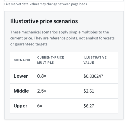
Live market data. Values may change between page loads.
Illustrative price scenarios
These mechanical scenarios apply simple multiples to the
current price. They are reference points, not analyst forecasts
or guaranteed targets.
CURRENT-PRICE
ILLUSTRATIVE
SCENARIO
MULTIPLE
VALUE
$
0.836247
Lower
0.8×
$
2.61
Middle
2.5×
$
6.27
Upper
6×