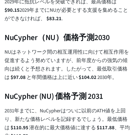
2029年に抵抗レベルを突破できれば、最高価格は
$
90.15
2029年までにNUが必要とする支援を集めること
ができなければ、
$
83.21
.
NuCypher（NU）価格予測2030
NUはネットワーク間の相互運用性に向けて相互作用を
促進するよう努めていますが、前年度からの強気の傾
向は続くと予想されます。したがって、最低取引価格
は
$
97.08
と年間価格は上に近い
$
104.02
2030年。
NuCypher (NU) 価格予測 2031
2031年までに、NuCypherはついに以前のATH値を上回
り、新たな価格レベルを記録するでしょう。最低価格
は
$
110.95
潜在的に最大価格値に達する
$
117.88
、平均