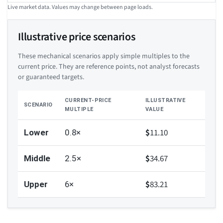
Live market data. Values may change between page loads.
Illustrative price scenarios
These mechanical scenarios apply simple multiples to the
current price. They are reference points, not analyst forecasts
or guaranteed targets.
CURRENT-PRICE
ILLUSTRATIVE
SCENARIO
MULTIPLE
VALUE
$
11.10
Lower
0.8×
$
34.67
Middle
2.5×
$
83.21
Upper
6×