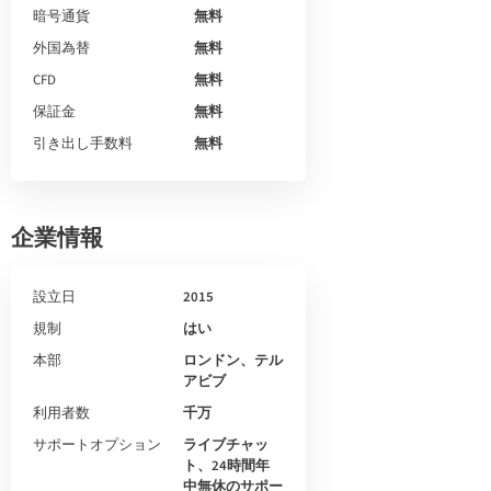
暗号通貨
無料
外国為替
無料
CFD
無料
保証金
無料
引き出し手数料
無料
企業情報
設立日
2015
規制
はい
本部
ロンドン、テル
アビブ
利用者数
千万
サポートオプション
ライブチャッ
ト、24時間年
中無休のサポー