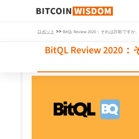
ビットコインの知恵
>>
ロボット
BitQL Review 2020：それは詐
BitQL Review