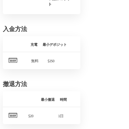
ト
入金方法
充電
最小デポジット
無料
$250
撤退方法
最小撤退
時間
$20
1日