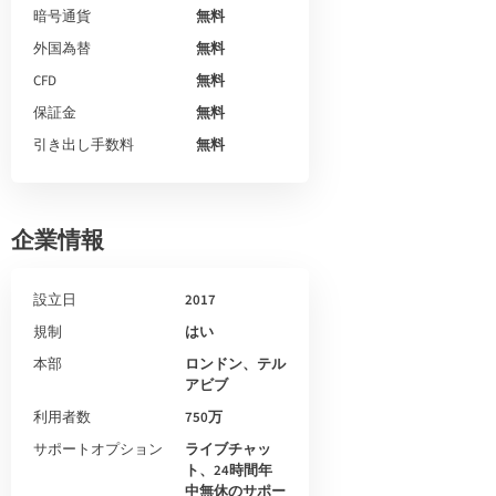
暗号通貨
無料
外国為替
無料
CFD
無料
保証金
無料
引き出し手数料
無料
企業情報
設立日
2017
規制
はい
本部
ロンドン、テル
アビブ
利用者数
750万
サポートオプション
ライブチャッ
ト、24時間年
中無休のサポー