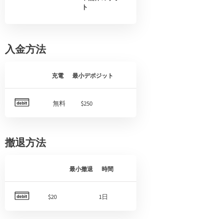
ト
入金方法
充電
最小デポジット
無料
$250
撤退方法
最小撤退
時間
$20
1日