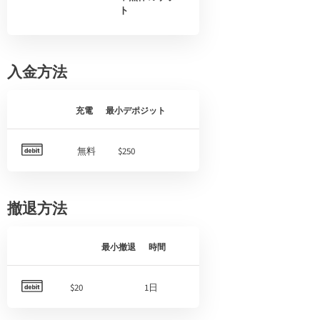
ト
入金方法
充電
最小デポジット
無料
$250
撤退方法
最小撤退
時間
$20
1日