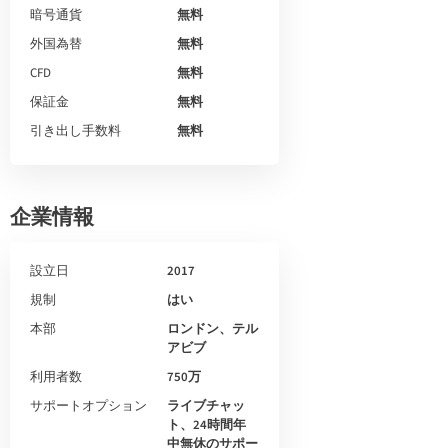
暗号通貨
無料
外国為替
無料
CFD
無料
保証金
無料
引き出し手数料
無料
企業情報
設立日
2017
規制
はい
本部
ロンドン、テル
アビブ
利用者数
750万
サポートオプション
ライブチャッ
ト、24時間年
中無休のサポー