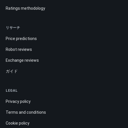
Robot reviews
Exchange reviews
ガイド
LEGAL
Privacy policy
Terms and conditions
Cookie policy
Risk disclosure
Information on BitcoinWisdom.com is provided for informational purposes
only and is not investment advice. Digital asset prices are volatile and your
entire capital may be at risk.