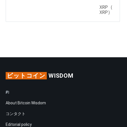
ビットコイン
WISDOM
約
About Bitcoin Wisdom
コンタクト
Editorial policy
Ratings methodology
リサーチ
Price predictions