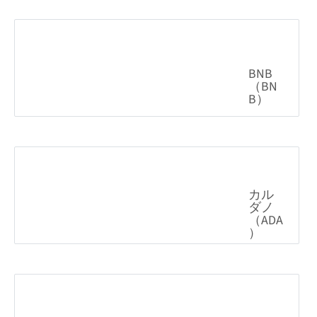
BNB（BNB）
1.15%
587.99
$
カルダノ（ADA）
6.19%
0.200863
$
XRP（XRP）
2.34%
1.03
$