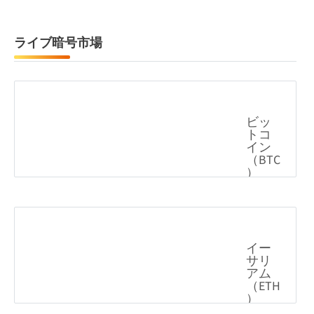
ライブ暗号市場
ビットコイン（BTC）
0.50%
64,550.75
$
イーサリアム（ETH）
0.28%
1,908.96
$