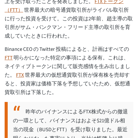
上を受け取ったことを発表しました。
FTXトークン
（FTT）
世界最大の暗号通貨取引所がライバル取引所
に行った投資を受けて。この投資は2年前、趙主導の取
引所がサム・バンクマン・フリード主導の取引所を育
成していたときに行われた。
Binance CEO の Twitter 投稿によると、計画はすべての
FTT
明らかになった特定の事項による保有。これは、
ネイティブトークンに関して販売感情を生み出しまし
た。
FTX
世界最大の仮想通貨取引所が保有株を売却す
ると、投資家は価格下落を予想していたため、仮想通
貨取引所は下落した。
昨年のバイナンスによるFTX株式からの撤退
の一環として、バイナンスはおよそ$21億ドル相
当の現金（BUSDとFTT）を受け取りました。最近