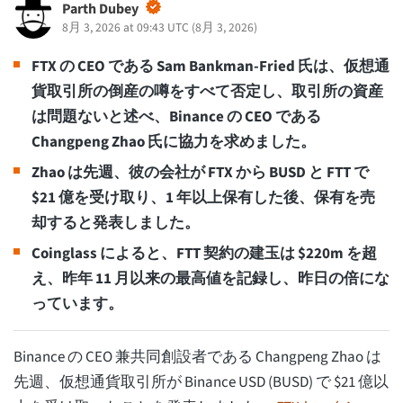
Parth Dubey
8月 3, 2026 at 09:43 UTC
(
8月 3, 2026
)
FTX の CEO である Sam Bankman-Fried 氏は、仮想通
貨取引所の倒産の噂をすべて否定し、取引所の資産
は問題ないと述べ、Binance の CEO である
Changpeng Zhao 氏に協力を求めました。
Zhao は先週、彼の会社が FTX から BUSD と FTT で
$21 億を受け取り、1 年以上保有した後、保有を売
却すると発表しました。
Coinglass によると、FTT 契約の建玉は $220m を超
え、昨年 11 月以来の最高値を記録し、昨日の倍にな
っています。
Binance の CEO 兼共同創設者である Changpeng Zhao は
先週、仮想通貨取引所が Binance USD (BUSD) で $21 億以