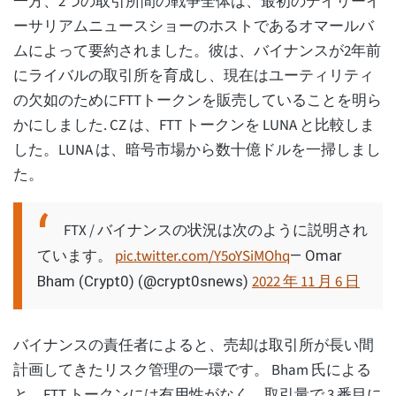
一方、2つの取引所間の戦争全体は、最初のデイリーイ
ーサリアムニュースショーのホストであるオマールバ
ムによって要約されました。彼は、バイナンスが2年前
にライバルの取引所を育成し、現在はユーティリティ
の欠如のためにFTTトークンを販売していることを明ら
かにしました. CZ は、FTT トークンを LUNA と比較しま
した。LUNA は、暗号市場から数十億ドルを一掃しまし
た。
FTX / バイナンスの状況は次のように説明され
ています。
pic.twitter.com/Y5oYSiMOhq
— Omar
2022 年 11 月 6 日
Bham (Crypt0) (@crypt0snews)
バイナンスの責任者によると、売却は取引所が長い間
計画してきたリスク管理の一環です。 Bham 氏による
と、FTT トークンには有用性がなく、取引量で 3 番目に