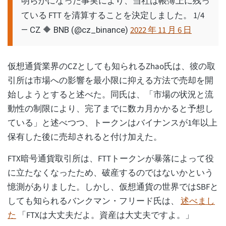
明らかになった事実により、当社は帳簿上に残っ
ている FTT を清算することを決定しました。 1/4
2022 年 11 月 6 日
— CZ 🔶 BNB (@cz_binance)
仮想通貨業界のCZとしても知られるZhao氏は、彼の取
引所は市場への影響を最小限に抑える方法で売却を開
始しようとすると述べた。同氏は、「市場の状況と流
動性の制限により、完了までに数カ月かかると予想し
ている」と述べつつ、トークンはバイナンスが1年以上
保有した後に売却されると付け加えた。
FTX暗号通貨取引所は、FTTトークンが暴落によって役
に立たなくなったため、破産するのではないかという
憶測がありました。しかし、仮想通貨の世界ではSBFと
しても知られるバンクマン・フリード氏は、
述べまし
た
「FTXは大丈夫だよ。資産は大丈夫ですよ。」