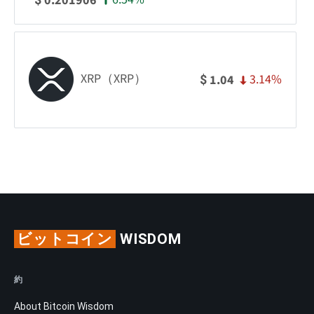
0.201906
XRP（XRP）
3.14%
1.04
$
ビットコイン
WISDOM
約
About Bitcoin Wisdom