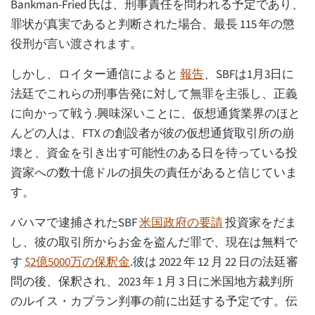
Bankman-Fried 氏は、刑事責任を問われる予定であり、
罪状が真実であると判断された場合、最長 115 年の懲
役刑が言い渡されます。
しかし、ロイター通信によると
報告
、SBFは1月3日に
法廷でこれらの刑事告発に対して無罪を主張し、正義
に向かって戦う.興味深いことに、仮想通貨業界のほと
んどの人は、FTX の創設者が彼の仮想通貨取引所の崩
壊と、資金を引き出す可能性のある日を待っている投
資家への数十億ドルの損失の責任があると信じていま
す。
バハマで逮捕されたSBF
米国政府の要請
投資家をだま
し、彼の取引所からお金を盗んだ罪で、現在は無料で
す
$2億5000万の保釈金
.彼は 2022 年 12 月 22 日の法廷審
問の後、保釈され、2023 年 1 月 3 日に米国地方裁判所
のルイス・カプラン判事の前に出廷する予定です。伝