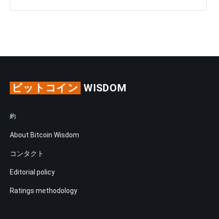
ビットコイン
WISDOM
約
About Bitcoin Wisdom
コンタクト
Editorial policy
Ratings methodology