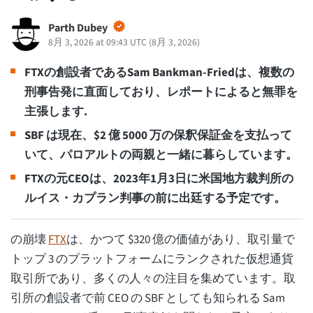
Parth Dubey
8月 3, 2026 at 09:43 UTC
(
8月 3, 2026
)
FTXの創設者であるSam Bankman-Friedは、複数の
刑事告発に直面しており、レポートによると無罪を
主張します.
SBF は現在、$2 億 5000 万の保釈保証金を支払って
いて、パロアルトの両親と一緒に暮らしています。
FTXの元CEOは、2023年1月3日に米国地方裁判所の
ルイス・カプラン判事の前に出廷する予定です。
の崩壊
FTX
は、かつて $320 億の価値があり、取引量で
トップ 3 のプラットフォームにランクされた仮想通貨
取引所であり、多くの人々の注目を集めています。取
引所の創設者で前 CEO の SBF としても知られる Sam