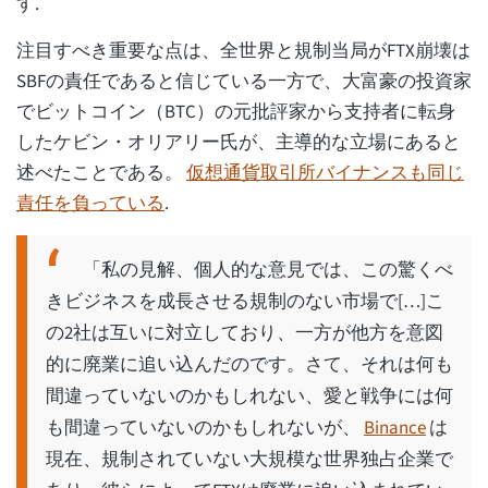
す.
注目すべき重要な点は、全世界と規制当局がFTX崩壊は
SBFの責任であると信じている一方で、大富豪の投資家
でビットコイン（BTC）の元批評家から支持者に転身
したケビン・オリアリー氏が、主導的な立場にあると
述べたことである。
仮想通貨取引所バイナンスも同じ
責任を負っている
.
「私の見解、個人的な意見では、この驚くべ
きビジネスを成長させる規制のない市場で[…]こ
の2社は互いに対立しており、一方が他方を意図
的に廃業に追い込んだのです。さて、それは何も
間違っていないのかもしれない、愛と戦争には何
も間違っていないのかもしれないが、
Binance
は
現在、規制されていない大規模な世界独占企業で