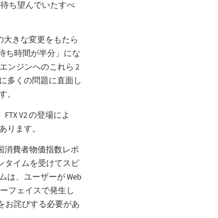
が待ち望んでいたすべ
つの大きな変更をもたら
文待ち時間が半分」にな
 エンジンへのこれら 2
に多くの問題に直面し
す。
TX V2 の登場によ
あります。
国消費者物価指数レポ
ウンタイムを受けてスピ
は、ユーザーが Web
ターフェイスで発生し
とをお詫びする必要があ