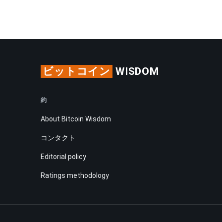
ビットコイン
WISDOM
約
About Bitcoin Wisdom
コンタクト
Editorial policy
Ratings methodology