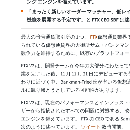
ング エンジンを備えています。
「まったく新しいオーダー マッチャー、低レイテ
機能を展開する予定です」と FTX CEO SBF 
最大の暗号通貨取引所の 1 つ、
FTX
仮想通貨業界で
られている仮想通貨界の大御所サム・バンクマン
競争力を維持するために、既存のプラットフォー
FTX V2 は、開発チームが今年の大部分にわた
業を完了した後、11 月 11 月 21 日にデビューする
わりに近づく中、Bankman-Fried 氏が率いる
ルに競り勝とうとしている可能性があります。
FTX V2 は、現在のパフォーマンスとインフラ
ザーから指摘されたすべての問題に対処する、改
エンジンを備えています。 FTX の CEO である Sam Ba
次のように述べています。
ツイート
数時間前。