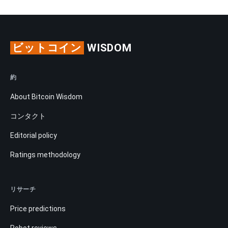
ビットコイン
WISDOM
約
About Bitcoin Wisdom
コンタクト
Editorial policy
Ratings methodology
リサーチ
Price predictions