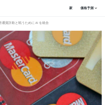
家
価格予測
d、暗号通貨詐欺と戦うために AI を統合