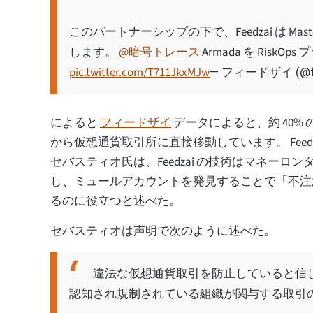
このパートナーシップの下で、Feedzai は Ma
します。
@暗号トレース
Armada を Risk
pic.twitter.com/T711JkxMJw
— フィードザイ (@fe
によると
フィードザイ
データによると、約 40%
から仮想通貨取引所に直接移動しています。 Feedza
セバスティオ氏は、Feedzai の技術はマネーロ
し、ミュールアカウントを発見することで「不注
るのに役立つと述べた。
セバスティオは声明で次のように述べた。
違法な仮想通貨取引を防止していると信
認知され規制されている組織が関与する取引