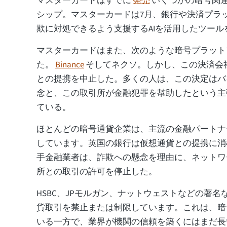
マスターカードはすでに
発売
いくつかの暗号関
シップ。マスターカードは7月、銀行や決済プラ
欺に対処できるよう支援するAIを活用したツー
マスターカードはまた、次のような暗号プラット
た。
Binance
そしてネクソ。しかし、この決済会
との提携を中止した。多くの人は、この決定はバ
念と、この取引所が金融犯罪を幇助したという主
ている。
ほとんどの暗号通貨企業は、主流の金融パートナ
しています。英国の銀行は仮想通貨との提携に消
手金融業者は、詐欺への懸念を理由に、ネットワ
所との取引の許可を停止した。
HSBC、JPモルガン、ナットウェストなどの著
貨取引を禁止または制限しています。これは、暗
いる一方で、業界が機関の信頼を築くにはまだ長