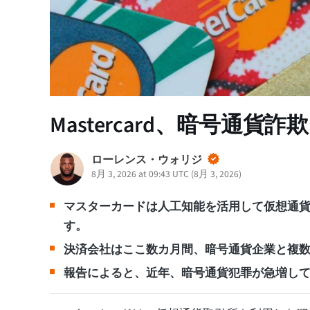
Mastercard、暗号通貨詐
ローレンス・ウォリジ
8月 3, 2026 at 09:43 UTC
(
8月 3, 2026
)
マスターカードは人工知能を活用して仮想通
す。
決済会社はここ数カ月間、暗号通貨企業と複
報告によると、近年、暗号通貨犯罪が急増し