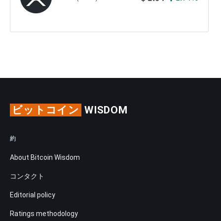
ビットコイン
WISDOM
約
About Bitcoin Wisdom
コンタクト
Editorial policy
Ratings methodology