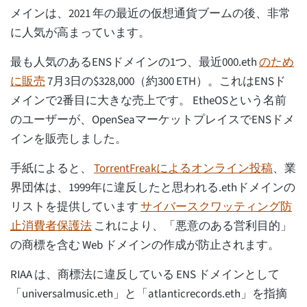
メインは、2021 年の最近の仮想通貨ブームの後、非常
に人気が高まっています。
最も人気のあるENSドメインの1つ、最近000.eth
のため
に販売
7月3日の$328,000（約300 ETH）。これはENSド
メインで2番目に大きな売上です。 EtheOSという名前
のユーザーが、OpenSeaマーケットプレイスでENSドメ
インを販売しました。
手紙によると、
TorrentFreakによるオンライン投稿
、業
界団体は、1999年に違反したと思われる.ethドメインの
リストを提供しています
サイバースクワッティング防
止消費者保護法
これにより、「悪意のある営利目的」
の商標を含む Web ドメインの作成が防止されます。
RIAA は、商標法に違反している ENS ドメインとして
「universalmusic.eth」と「atlanticrecords.eth」を指摘