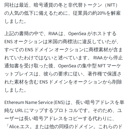
同社は最近、暗号通貨の冬と非代替トークン（NFT）
の人気の低下に備えるために、従業員の約20%を解雇
しました。
上記の書簡の中で、RIAA は、OpenSea がホストする
ENS オークションは米国の商標法に違反していたが、
すべての ENS ドメイン オークションに商標素材が含ま
れていたわけではないと述べています。 RIAA から停止
通知書を受け取った後、OpenSea の集中型 NFT マーケ
ットプレイスは、彼らの要求に従い、著作権で保護さ
れた素材を含む ENS ドメインをオークションから削除
しました。
Ethereum Name Service (ENS) は、長い暗号アドレスを単
純な URL にマップするプロトコルです。そのため、ユ
ーザーは長い暗号アドレスをコピーする代わりに、
「Alice.エス。または他の同様のドメイン。これらのド