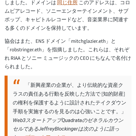
しました。ドメインは
同じ住所
このアドレスは、コロ
ムビアレコード、ソニーエンターテインメント、サブ
ポップ、キャピトルレコードなど、音楽業界に関連す
る多くのドメインを保持しています。
協会はまた、ENS ドメイン「mitchglazier.eth」と
「robstringer.eth」を指摘しました。これらは、それぞ
れ RIAA とソニー ミュージックの CEO にちなんで名付け
られました。
「新興産業の企業が、より伝統的な資産ク
ラスの責任ある行動を反映した方法で [知的財産]
の権利を保護するように設計されたテイクダウン
手順を実施するのを見るのは心強いことです。」
Web3スタートアップQuadrataのゼネラルカウン
セルであるJeffreyBlockingerは次のように語っ