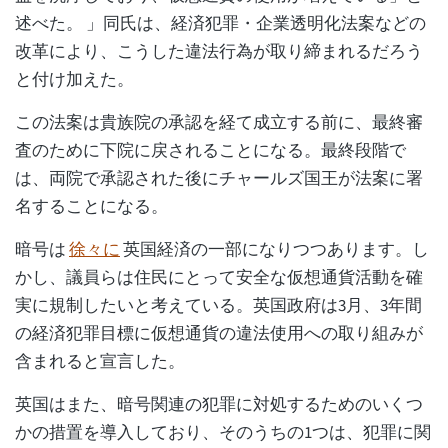
述べた。 」同氏は、経済犯罪・企業透明化法案などの
改革により、こうした違法行為が取り締まれるだろう
と付け加えた。
この法案は貴族院の承認を経て成立する前に、最終審
査のために下院に戻されることになる。最終段階で
は、両院で承認された後にチャールズ国王が法案に署
名することになる。
暗号は
徐々に
英国経済の一部になりつつあります。し
かし、議員らは住民にとって安全な仮想通貨活動を確
実に規制したいと考えている。英国政府は3月、3年間
の経済犯罪目標に仮想通貨の違法使用への取り組みが
含まれると宣言した。
英国はまた、暗号関連の犯罪に対処するためのいくつ
かの措置を導入しており、そのうちの1つは、犯罪に関