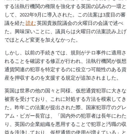
する法執行機関の権限を強化する英国の試みの一環と
して、2022年9月に導入された。この法案は3度目の審
議を経た
読む
英国貴族院議会の火曜日の会議で述べ
た。興味深いことに、議員らは火曜日の法案読み上げ
でほとんど変更を加えなかった。
しかし、以前の手続きでは、規則がテロ事件に適用さ
れることを確認する修正が行われ、法執行機関が仮想
通貨関連の犯罪を特定するのに役立つ可能性のある資
産を押収するのを支援する規定が追加されました。
英国は世界の他の国々と同様、仮想通貨犯罪に大きな
被害を受けており、これに対処する方法を模索してき
た。昨年この法案が提出された際、国家犯罪庁のグレ
アム・ビガー長官は、「国内外の犯罪者は長年にわた
り、英国の企業組織を悪用することで犯罪と汚職の収
益を洗浄しており、仮想通貨の使用が増えている」と