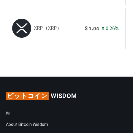
XRP（XRP）
0.26%
1.04
$
ビットコイン
WISDOM
約
About Bitcoin Wisdom