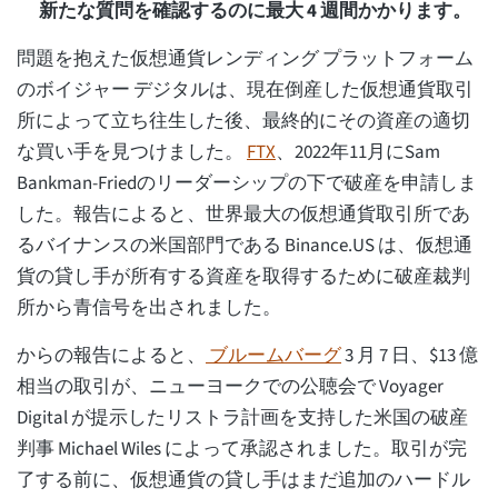
新たな質問を確認するのに最大 4 週間かかります。
問題を抱えた仮想通貨レンディング プラットフォーム
のボイジャー デジタルは、現在倒産した仮想通貨取引
所によって立ち往生した後、最終的にその資産の適切
な買い手を見つけました。
FTX
、2022年11月にSam
Bankman-Friedのリーダーシップの下で破産を申請しま
した。報告によると、世界最大の仮想通貨取引所であ
るバイナンスの米国部門である Binance.US は、仮想通
貨の貸し手が所有する資産を取得するために破産裁判
所から青信号を出されました。
からの報告によると、
ブルームバーグ
3 月 7 日、$13 億
相当の取引が、ニューヨークでの公聴会で Voyager
Digital が提示したリストラ計画を支持した米国の破産
判事 Michael Wiles によって承認されました。取引が完
了する前に、仮想通貨の貸し手はまだ追加のハードル