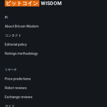
ビットコイン
WISDOM
約
About Bitcoin Wisdom
コンタクト
Editorial policy
Ratings methodology
リサーチ
Price predictions
Robot reviews
Exchange reviews
ガイド