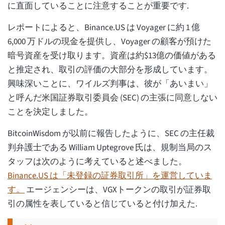
に直面していることに注意することが重要です.
レポートによると、Binance.US は Voyager に約 1 億
6,000 万ドルの現金を提供し、Voyager の顧客が預けた
暗号資産を受け取ります。資産は約$13億の価値がある
と推定され、取引の評価の大部分を形成しています。
興味深いことに、ワイルズ判事は、彼が「あいまい」
と呼んだ米国証券取引委員会 (SEC) の主張に同意しない
ことを決定しました。
BitcoinWisdom が以前に報告したように、SEC の主任裁
判弁護士である William Uptegrove 氏は、規制当局のス
タッフは次のように考えていると述べました。
Binance.US は「未登録の証券取引所」を運営していま
す。
エージェンシーは、VGXトークンの取引が証券取
引の属性を表していると信じていると付け加えた.