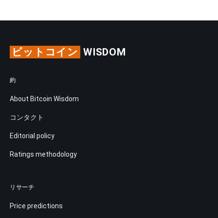
ビットコイン
WISDOM
約
About Bitcoin Wisdom
コンタクト
Editorial policy
Ratings methodology
リサーチ
Price predictions