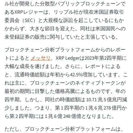
ル社が開発した分散型パブリックブロックチェーンで
あるXRPレジャーは、リップル社が現在米国証券取引
委員会（SEC）と大規模な訴訟を起こしているにもか
かわらず、大きな節目を迎えた。同社は米国国民への
未登録証券の販売に関与していたと主張している。
ブロックチェーン分析プラットフォームからのレポー
トによると
メッサリ
、XRP Ledgerは2023年第2四半期に
大幅な成長を遂げました。さらに、レポートによる
と、流通時価総額は年初から42.5%増加しています。こ
れは主に、ブロックチェーンのネイティブトークンが
最初の期間に目撃した価格高騰によるものです。年の
四半期。しかし、同社の時価総額は 10.71 兆 5 億兆円減
少しました。つまり、第 1 四半期の 1 兆 6 兆 278 億円か
ら第 2 四半期には 1 兆 6 億 248 億億となりました。
ただし、ブロックチェーン分析プラットフォームは、