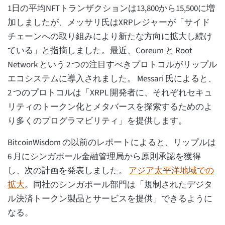
1日の平均NFTトランザクションは13,800から15,500に増
加しましたが、メッサリ氏はXRPレジャーが「サイド
チェーンへの取り組みにより新たな方向に拡大し続け
ている」と指摘しました。最近、Coreum と Root
Network という 2 つの注目すべきプロトコルがリップル
エコシステムに導入されました。 Messari 氏によると、
2 つのプロトコルは「XRPL 開発者に、それぞれセキュ
リティのトークン化とメタバースを探索するためのよ
り多くのプログラマビリティ」を提供します。
BitcoinWisdom の以前のレポートによると、リップルは
6 月にシンガポール金融管理局から原則承認を獲得
し、次の計画を発表しました。
アジア太平洋地域での
拡大
。同社のシンガポール部門は「規制されたデジタ
ル決済トークン製品とサービスを提供」できるように
なる。