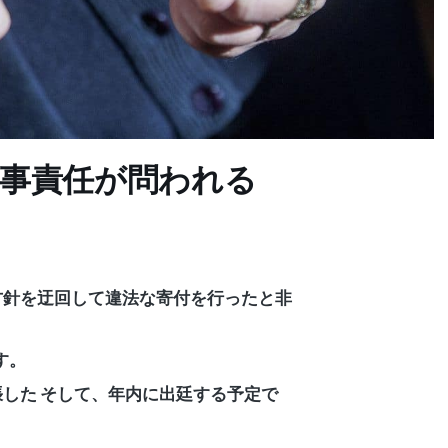
たな刑事責任が問われる
挙運動方針を迂回して違法な寄付を行ったと非
す。
張した
そして、年内に出廷する予定で