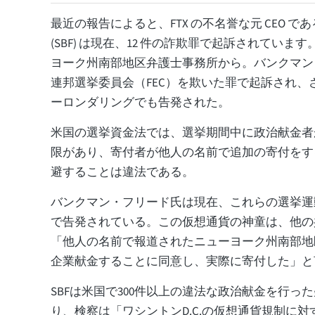
最近の報告によると、FTX の不名誉な元 CEO である Sam
(SBF) は現在、12 件の詐欺罪で起訴されています
ヨーク州南部地区弁護士事務所から。バンクマン
連邦選挙委員会（FEC）を欺いた罪で起訴され、
ーロンダリングでも告発された。
米国の選挙資金法では、選挙期間中に政治献金者
限があり、寄付者が他人の名前で追加の寄付をす
避することは違法である。
バンクマン・フリード氏は現在、これらの選挙運
で告発されている。この仮想通貨の神童は、他の
「他人の名前で報道されたニューヨーク州南部地
企業献金することに同意し、実際に寄付した」と
SBFは米国で300件以上の違法な政治献金を行っ
り、検察は「ワシントンD.C.の仮想通貨規制に