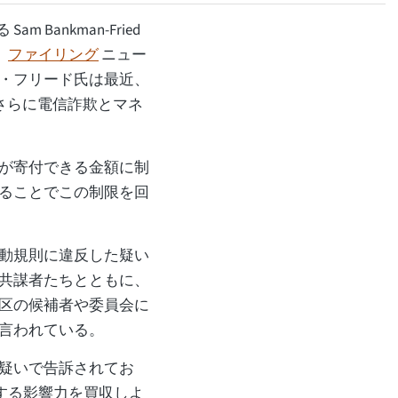
 Bankman-Fried
。
ファイリング
ニュー
・フリード氏は最近、
さらに電信詐欺とマネ
が寄付できる金額に制
ることでこの制限を回
動規則に違反した疑い
共謀者たちとともに、
区の候補者や委員会に
言われている。
た疑いで告訴されてお
対する影響力を買収しよ