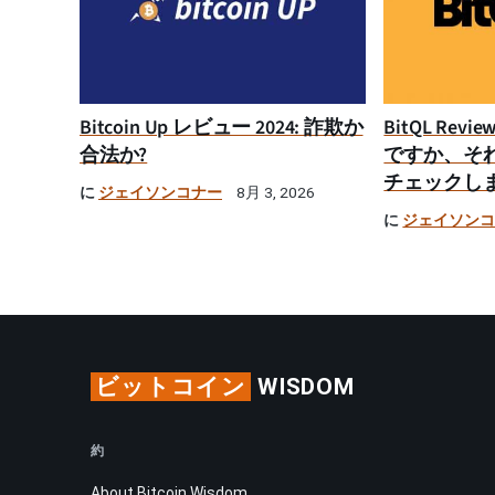
Bitcoin Up レビュー 2024: 詐欺か
BitQL Rev
合法か?
ですか、そ
チェックし
に
ジェイソンコナー
8月 3, 2026
に
ジェイソン
ビットコイン
WISDOM
約
About Bitcoin Wisdom