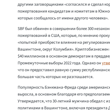
другими заговорщиками «согласился и сделал к
пожертвования кандидатам и комитетам в Южном
которых сообщалось от имени другого человека».
SBF был обвинен в совершении более 300 незако
пожертвований в США, которые, по мнению проку
«попыткой приобрести влияние на регулировани
Вашингтоне, округ Колумбия». Криптобизнесмен
$40 миллионов в основном демократам в преддве
Промежуточные выборы 2022 года. Однако он
утв
что он предоставил равную сумму республиканс
большая часть которых не разглашается.
Популярность Бэнкмана-Фрида среди американск
выросла, в основном благодаря его предполагаем
Утверждается, что 30-летний мужчина обедал с 
политиками в Вашингтоне, включая президента 