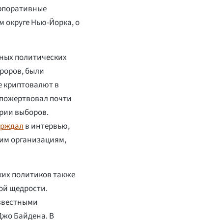
орпоративные
 округе Нью-Йорка, о
нных политических
роров, были
е криптовалют в
 пожертвовал почти
рии выборов.
ерждал
в интервью,
ким организациям,
их политиков также
ой щедрости.
известными
Джо Байдена. В