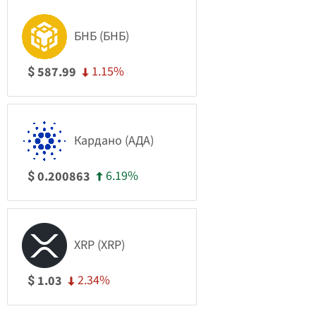
БНБ (БНБ)
1.15%
587.99
$
Кардано (АДА)
6.19%
0.200863
$
XRP (XRP)
2.34%
1.03
$