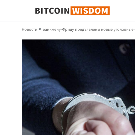
Биткойн Мудрость
>
Новости
Банкмену-Фриду предъявлены новые уголовные