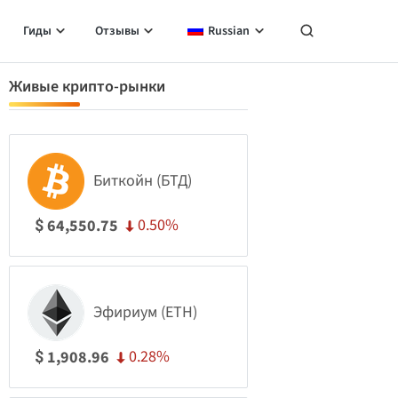
Гиды
Отзывы
Russian
Живые крипто-рынки
Биткойн (БТД)
0.50%
64,550.75
$
Эфириум (ETH)
0.28%
1,908.96
$