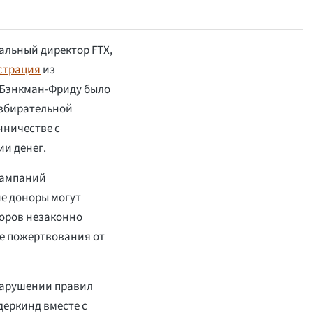
альный директор FTX,
страция
из
 Бэнкман-Фриду было
избирательной
нничестве с
и денег.
кампаний
е доноры могут
норов незаконно
е пожертвования от
нарушении правил
деркинд вместе с