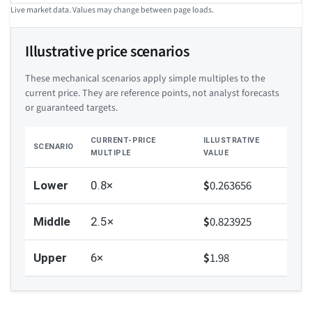
Live market data. Values may change between page loads.
Illustrative price scenarios
These mechanical scenarios apply simple multiples to the
current price. They are reference points, not analyst forecasts
or guaranteed targets.
CURRENT-PRICE
ILLUSTRATIVE
SCENARIO
MULTIPLE
VALUE
$
0.263656
Lower
0.8×
$
0.823925
Middle
2.5×
$
1.98
Upper
6×