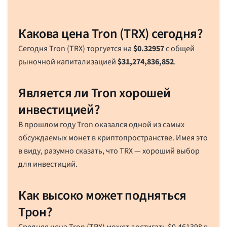
Какова цена Tron (TRX) сегодня?
Сегодня Tron (TRX) торгуется на
$
0.32957
с общей
рыночной капитализацией
$
31,274,836,852
.
Является ли Tron хорошей
инвестицией?
В прошлом году Tron оказался одной из самых
обсуждаемых монет в криптопространстве. Имея это
в виду, разумно сказать, что TRX — хороший выбор
для инвестиций.
Как высоко может подняться
Трон?
Средняя цена Tron (TRX) может достигать
$
0.461398
в