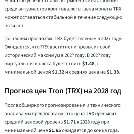
Если Tron успешно повысит рыночные настроения
среди энтузиастов криптовалюты, цена монеты TRX
может оставаться стабильной в течение следующих
пяти лет.
По нашим прогнозам, TRX будет зеленым в 2027 году.
Ожидается, что TRX достигнет и превысит свой
исторический максимум в 2027 году. В 2027 году
виртуальная валюта будет стоить
$
1.48
, с
минимальной ценой
$
1.32
и средняя цена на
$
1.38
.
Прогноз цен Tron (TRX) на 2028 год
После обширного прогнозирования и технического
анализа мы предполагаем, что цена TRX превысит
средний ценовой уровень
$
1.71
к 2028 году при
минимальной цене
$
1.65
ожидается до конца года.