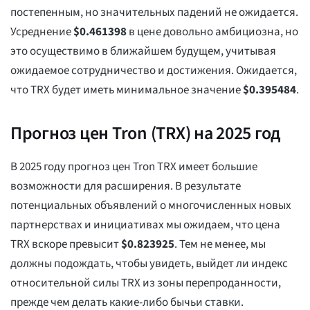
постепенным, но значительных падений не ожидается.
Усреднение
$
0.461398
в цене довольно амбициозна, но
это осуществимо в ближайшем будущем, учитывая
ожидаемое сотрудничество и достижения. Ожидается,
что TRX будет иметь минимальное значение
$
0.395484
.
Прогноз цен Tron (TRX) на 2025 год
В 2025 году прогноз цен Tron TRX имеет большие
возможности для расширения. В результате
потенциальных объявлений о многочисленных новых
партнерствах и инициативах мы ожидаем, что цена
TRX вскоре превысит
$
0.823925
. Тем не менее, мы
должны подождать, чтобы увидеть, выйдет ли индекс
относительной силы TRX из зоны перепроданности,
прежде чем делать какие-либо бычьи ставки.