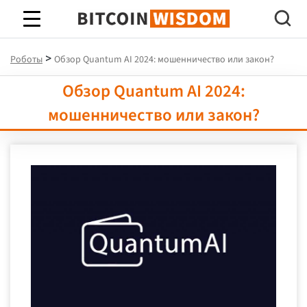
Биткойн Мудрость
>
Роботы
Обзор Quantum AI 2024: мошенничество или закон?
Обзор Quantum AI 2024:
мошенничество или закон?