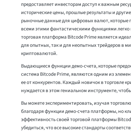
предоставляет инвесторам доступ к важным ресур
исторические цены, прошлые результаты и други
рыночные данные для цифровых валют, которые п
всеми этими фантастическими функциями легко 
торговая платформа Bitcode Prime является иде
для опытных, так и для неопытных трейдеров в м
криптовалютой.
Выдающиеся функции демо-счета, которые предо
система Bitcode Prime, являются одним из элемен
ее от конкурентов. Каждый новичок в торговле 
нуждается в этом гениальном инструменте, чтобы
Вы можете экспериментировать, изучая торговл
благодаря функции демо-счета платформы, но кл
эффективность своей торговой платформы Bitcode
убедиться, что все высокие стандарты соответст