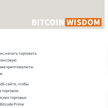
нс начать торговать
нансовую
рме криптовалюты
м.
еб-сайте, чтобы
а торговли
еских торговых
Bitcode Prime