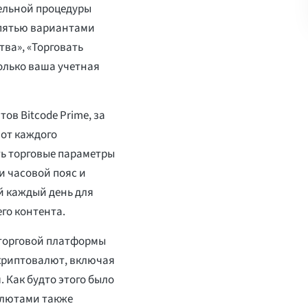
тельной процедуры
с пятью вариантами
тва», «Торговать
только ваша учетная
ов Bitcode Prime, за
от каждого
ть торговые параметры
 часовой пояс и
й каждый день для
го контента.
 торговой платформы
 криптовалют, включая
 Как будто этого было
алютами также