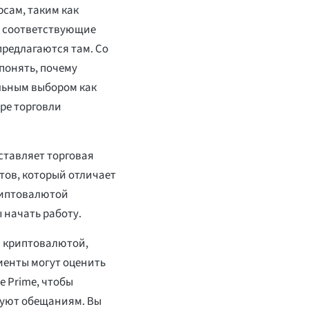
сам, таким как
е соответствующие
редлагаются там. Со
понять, почему
альным выбором как
ире торговли
ставляет торговая
тов, который отличает
криптовалютой
 начать работу.
ю криптовалютой,
иенты могут оценить
 Prime, чтобы
вуют обещаниям. Вы