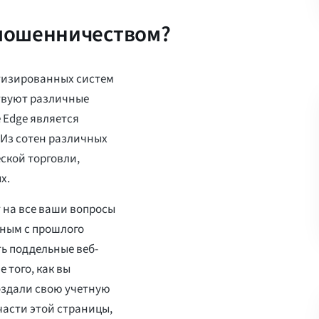
 мошенничеством?
тизированных систем
твуют различные
e Edge является
 Из сотен различных
ской торговли,
х.
т на все ваши вопросы
ярным с прошлого
ь поддельные веб-
 того, как вы
создали свою учетную
 части этой страницы,