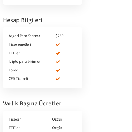
Hesap Bilgileri
Asgari Para Yatırma
$250
Hisse senetleri
ETF'ler
kripto para birimleri
Forex
CFD Ticareti
Varlık Başına Ücretler
Hisseler
Özgür
ETF'ler
Özgür