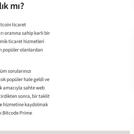
lık mı?
coin ticaret
ı oranına sahip karlı bir
tmik ticaret hizmetleri
en popüler olanlardan
üm sorularınızı
ok popüler hale geldi ve
ak amacıyla sahte web
rdikten sonra, bir taklit
ime hizmetine kaydolmak
ak Bitcode Prime