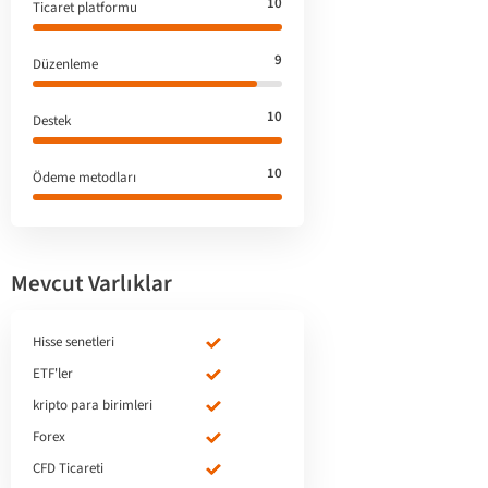
10
Ticaret platformu
9
Düzenleme
10
Destek
10
Ödeme metodları
Mevcut Varlıklar
Hisse senetleri
ETF'ler
kripto para birimleri
Forex
CFD Ticareti