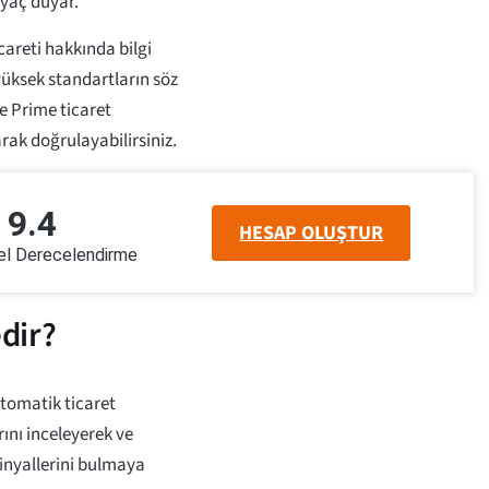
iyaç duyar.
areti hakkında bilgi
yüksek standartların söz
de Prime ticaret
arak doğrulayabilirsiniz.
9.4
HESAP OLUŞTUR
 Derecelendirme
dir?
otomatik ticaret
rını inceleyerek ve
sinyallerini bulmaya