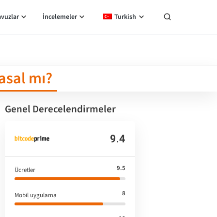
avuzlar
İncelemeler
Turkish
asal mı?
Genel Derecelendirmeler
9.4
9.5
Ücretler
8
Mobil uygulama