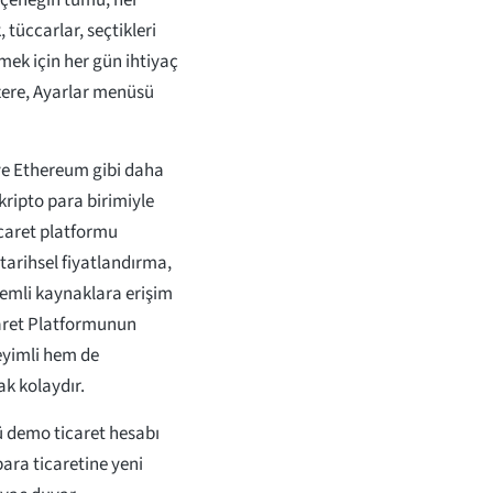
eçeneğin tümü, her
tüccarlar, seçtikleri
lemek için her gün ihtiyaç
zere, Ayarlar menüsü
 ve Ethereum gibi daha
kripto para birimiyle
ticaret platformu
 tarihsel fiyatlandırma,
önemli kaynaklara erişim
caret Platformunun
eyimli hem de
k kolaydır.
ü demo ticaret hesabı
para ticaretine yeni