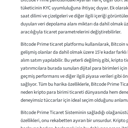
Bitcode Prime panosundaki Ayarlar hariç diğer dört s
tüketicinin KYC uyumluluğuna ihtiyaç duyar. Ek olarak, 
saat dilimi ve çizelgeleri ve diğer ilgili içeriği görüntü
duyulan veri depolama alanı miktarı da dahil olmak ü
aracılığıyla ticaret parametrelerini değiştirebilirler.
Bitcode Prime ticaret platformu kullanılarak, Bitcoin
gelişmiş olanlar da dahil olmak üzere 15'e kadar farklı 
alım satım yapılabilir. Bu yeterli değilmiş gibi, kripto 
yatırımcılara burada sunulan dijital para birimleri için
geçmiş performans ve diğer ilgili piyasa verileri gibi 
sağlıyor. Tüm bu harika özelliklerle, Bitcode Prime Ti
neden kripto para birimi ticareti dünyasında hem den
deneyimsiz tüccarlar için ideal seçim olduğunu anlama
Bitcode Prime Ticaret Sisteminin sağladığı olağanüst
özellikleri, onu rekabetten ayıran bir unsurdur. Kripto 