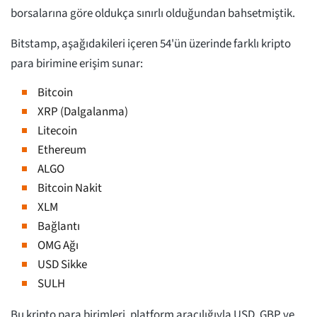
borsalarına göre oldukça sınırlı olduğundan bahsetmiştik.
Bitstamp, aşağıdakileri içeren 54'ün üzerinde farklı kripto
para birimine erişim sunar:
Bitcoin
XRP (Dalgalanma)
Litecoin
Ethereum
ALGO
Bitcoin Nakit
XLM
Bağlantı
OMG Ağı
USD Sikke
SULH
Bu kripto para birimleri, platform aracılığıyla USD, GBP ve