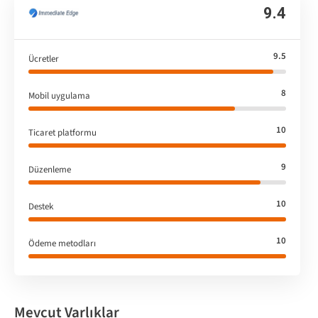
9.4
9.5
Ücretler
8
Mobil uygulama
10
Ticaret platformu
9
Düzenleme
10
Destek
10
Ödeme metodları
Mevcut Varlıklar