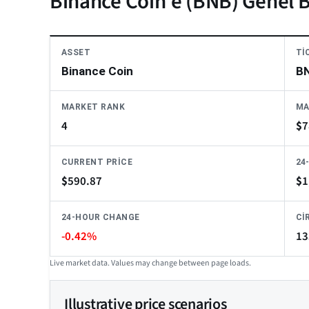
Binance Coin'e (BNB) Genel 
ASSET
TI
Binance Coin
B
MARKET RANK
MA
4
$
7
CURRENT PRICE
24
$
590.87
$
1
24-HOUR CHANGE
CI
-0.42%
13
Live market data. Values may change between page loads.
Illustrative price scenarios