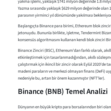
yakma işlemi, yaklaşık $741 milyon değerinde 1.8 milyo
Yazma sırasında yaklaşık $629 milyon değerinde olan
parasının yirminci yıl dönümünde yakılması bekleniyor
Başlangıçta Binance para birimi, Ethereum blok zinciri
jetonuydu. Bununla birlikte, işletme, Tendermint Bizan
konsensüs algoritmasını kullanan kendi blok zinciri Bin
Binance Zinciri (BSC), Ethereum'dan farklı olarak, akıll
etkinleştirmek için tasarlanmadığından, akıllı sözleş
çalıştırmak için ikincil bir zincir olarak Eylül 2020'de t
madeni paraların ve merkezi olmayan finans (DeFi) uy
nedeniyle bu, artan bir önem kazanmıştır (NFT'ler).
Binance (BNB) Temel Analizi
Dünyanın en büyük kripto para borsalarından biri olan