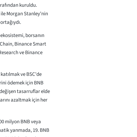
arafından kuruldu.
 ile Morgan Stanley'nin
ortağıydı.
e ekosistemi, borsanın
ce Chain, Binance Smart
 Research ve Binance
a katılmak ve BSC'de
lerini ödemek için BNB
değişen tasarruflar elde
rını azaltmak için her
100 milyon BNB veya
omatik yanmada, 19. BNB