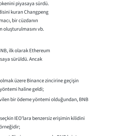
okenini piyasaya sürdü.
disini kuran Changpeng
Amacı, bir cüzdanın
in oluşturulmasını vb.
BNB, ilk olarak Ethereum
yasaya sürüldü. Ancak
 olmak üzere Binance zincirine geçişin
yöntemi haline geldi;
sevilen bir ödeme yöntemi olduğundan, BNB
kin IEO'lara benzersiz erişimin kilidini
örneğidir;