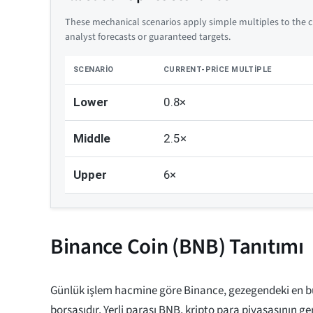
These mechanical scenarios apply simple multiples to the cu
analyst forecasts or guaranteed targets.
SCENARIO
CURRENT-PRICE MULTIPLE
Lower
0.8×
Middle
2.5×
Upper
6×
Binance Coin (BNB) Tanıtımı
Günlük işlem hacmine göre Binance, gezegendeki en b
borsasıdır. Yerli parası BNB, kripto para piyasasının ger