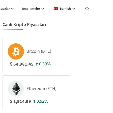
avuzlar
İncelemeler
Turkish
Canlı Kripto Piyasaları
Bitcoin (BTC)
0.69%
64,981.45
$
Ethereum (ETH)
0.52%
1,914.99
$