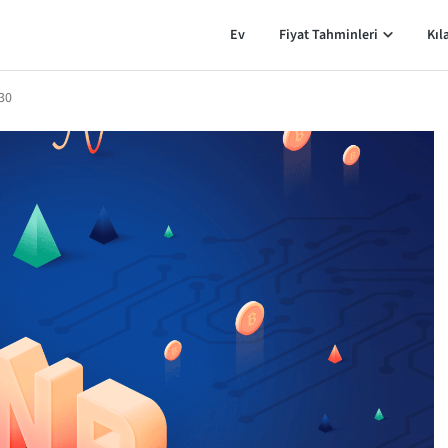
Ev
Fiyat Tahminleri
Kıl
30