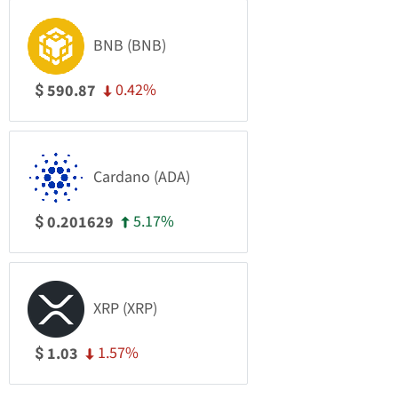
BNB (BNB)
0.42%
590.87
$
Cardano (ADA)
5.17%
0.201629
$
XRP (XRP)
1.57%
1.03
$