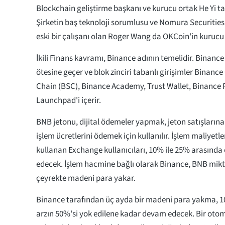
Blockchain geliştirme başkanı ve kurucu ortak He Yi t
Şirketin baş teknoloji sorumlusu ve Nomura Securities
eski bir çalışanı olan Roger Wang da OKCoin'in kurucu 
İkili Finans kavramı, Binance adının temelidir. Binanc
ötesine geçer ve blok zinciri tabanlı girişimler Binan
Chain (BSC), Binance Academy, Trust Wallet, Binance
Launchpad'i içerir.
BNB jetonu, dijital ödemeler yapmak, jeton satışların
işlem ücretlerini ödemek için kullanılır. İşlem maliyet
kullanan Exchange kullanıcıları, 10% ile 25% arasında 
edecek. İşlem hacmine bağlı olarak Binance, BNB mikta
çeyrekte madeni para yakar.
Binance tarafından üç ayda bir madeni para yakma, 
arzın 50%'si yok edilene kadar devam edecek. Bir ot