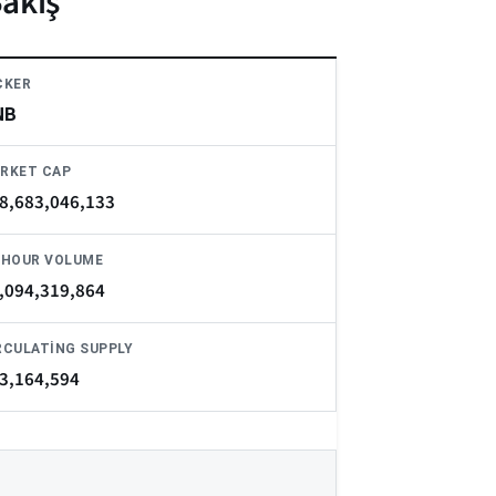
Bakış
CKER
NB
RKET CAP
8,683,046,133
-HOUR VOLUME
,094,319,864
RCULATING SUPPLY
3,164,594