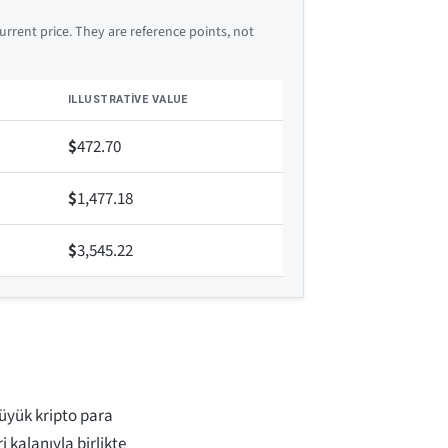
rrent price. They are reference points, not
ILLUSTRATIVE VALUE
$
472.70
$
1,477.18
$
3,545.22
üyük kripto para
i kalanıyla birlikte