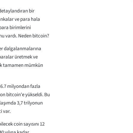
 detaylandıran bir
bankalar ve para hala
para birimlerini
mu vardı. Neden bitcoin?
eğer dalgalanmalarına
 paralar üretmek ve
 etmek tamamen mümkün
16.7 milyondan fazla
on bitcoin'e yükseldi. Bu
laşımda 3,7 trilyonun
i var.
ecek coin sayısını 12
40 yılına kadar