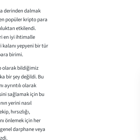
aha derinden dalmak
en popüler kripto para
luktan etkilendi.
 en iyi ihtimalle
 kalanı yepyeni bir tür
para birimi.
 olarak bildiğimiz
a bir şey değildi. Bu
ı ayrıntılı olarak
sini sağlamak için bu
ın yerini nasıl
ip, hırsızlığı,
nı önlemek için her
r genel darphane veya
zdi.