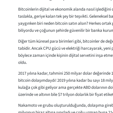
Bitcoinlerin dijital ve ekonomik alanda nasıl işlediğini
taslakla, geriye kalan tek şey bir teşvikti. Geleneksel 
yaygınken biri neden bitcoin satın alsın? Herkes ortak 
biliyordu ve çoğunun şehirde güvenilir bir banka kuru
Diğer tüm küresel para birimleri gibi, bitcoinler de d
tabidir. Ancak CPU gücü ve elektriği harcayarak, yeni
böylece zaman içinde kişinin dijital servetini inşa
oldu.
2017 yılına kadar, tahmini 250 milyar dolar değerinde 
bitcoin dolaşımdaydı! 2019 yılına kadar bu sayı 18 mily
kulağa çok gibi geliyor ama gerçekte ABD dolarının do
üzerinde ve altının bile $7 trilyon dolarlık bir fiyat etiket
Nakamoto ve grubu oluşturulduğunda, dolaşıma girebil
milyonun biraz altına sınırladı ve çoğu uzman buna 21