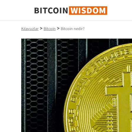
Bitcoin Bilgeliği
>
>
Kılavuzlar
Bitcoin
Bitcoin nedir?