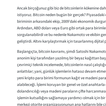
Ancak birçoğunuz gibi biz de bitcoinlerin kökenine d
istiyoruz. Bitcoin neden bugün bir gerçek? Piyasadaki 
biriminin arkasındaki ekip, 2009'daki ekonomik durgun
Ardından, ABD doları veya Euro gibi ortak para birimleri
sorgulanabilirdi ve bu nedenle Nakamoto ve ekibin geri
geliştirdi. Altını karşılaştırmak için tasarlanmış dijital 
Başlangıçta, bitcoin kavramı, şimdi Satoshi Nakamoto
anonim kişi tarafından yazılmış bir beyaz kağıttan başk
çevrimiçi teknik incelemede, bitcoinlerin nasıl çalıştığın
anlattılar; yani, günlük işlemlerin hatasız devam etme
yeni kripto para birimi formunun kağıt ve madeni paran
alabileceği. İşlemi koruyan bir genel ve özel anahtarla ek
dolandırıcılığı veya madeni paraların çifte harcanması
işlemin kutsallığını sağlamaya yardımcı olmak için bi
merkezi otorite organizasyonunun ana hatlarını bile çi