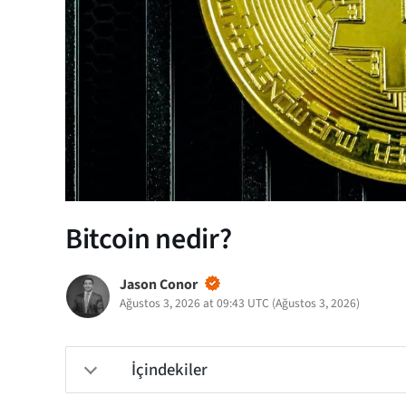
Bitcoin nedir?
Jason Conor
Ağustos 3, 2026 at 09:43 UTC
(
Ağustos 3, 2026
)
İçindekiler