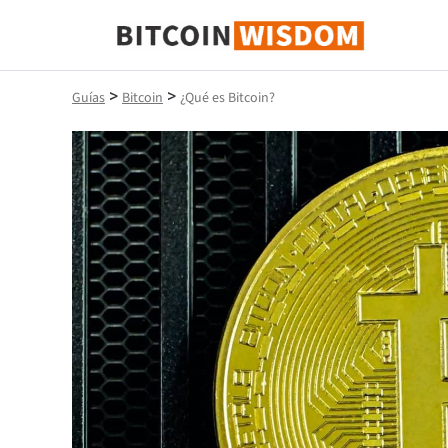
Sabiduría de Bitcoin
>
>
Guías
Bitcoin
¿Qué es Bitcoin?