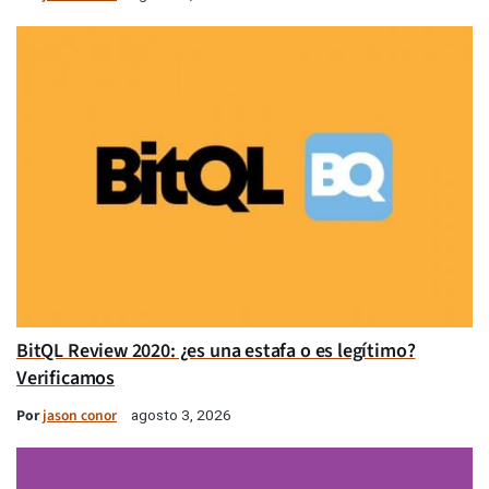
BitQL Review 2020: ¿es una estafa o es legítimo?
Verificamos
Por
jason conor
agosto 3, 2026