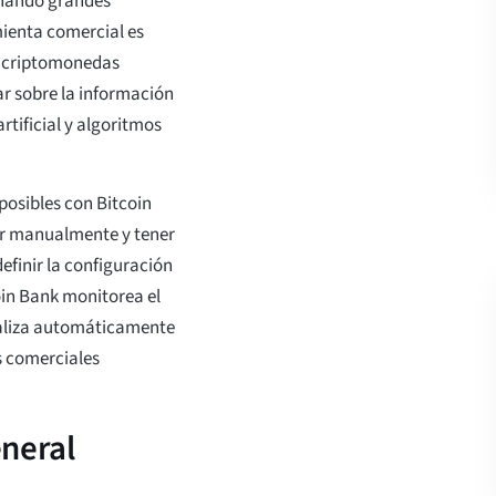
inando grandes
ienta comercial es
as criptomonedas
ar sobre la información
rtificial y algoritmos
osibles con Bitcoin
ar manualmente y tener
efinir la configuración
oin Bank monitorea el
ealiza automáticamente
s comerciales
eneral