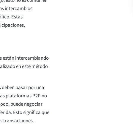
o, esto no es común en
los intercambios
fico. Estas
ticipaciones.
es están intercambiando
alizado en este método
os deben pasar por una
 las plataformas P2P no
todo, puede negociar
erida. Esto significa que
s transacciones.