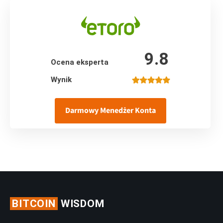
9.8
Ocena eksperta
Wynik
Darmowy Menedżer Konta
BITCOIN
WISDOM