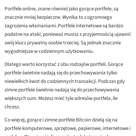
Portfele online, znane również jako gorące portfele, są
znacznie mniej bezpieczne. Wynika to z ogromnego
zagrożenia włamaniami. Portfele internetowe są bardzo
podatne na ataki, ponieważ musisz z przyjemnością ujawnić
swój klucz prywatny osobie trzeciej. Są jednak znacznie
wygodniejsze w codziennym użytkowaniu.
Dlatego warto korzystać z obu rodzajów portfeli. Gorące
portfele świetnie nadają się do przechowywania tylko
niewielkich kwot do codziennych transakcji. Podczas gdy
zimne portfele świetnie nadają się do przechowywania
większych sum. Możesz mieć tyle adresów portfela, ile
chcesz.
Co więcej, gorące i zimne portfele Bitcoin dzielą się na
portfele komputerowe, sprzętowe, papierowe, internetowe i