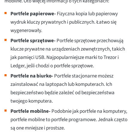
mobilne. Oto więcej informacji o tych kategoriach:
Portfele papierowe-
Fizyczna kopia lub papierowy
wydruk kluczy prywatnych i publicznych. Łatwo się
wygenerowały.
Portfele sprzętowe-
Portfele sprzętowe przechowują
klucze prywatne na urządzeniach zewnętrznych, takich
jak pamięci USB. Najpopularniejsze marki to Trezor i
Ledger, jeśli chodzi o portfele sprzętowe.
Portfele na biurko-
Portfele stacjonarne możesz
zainstalować na laptopach lub komputerach. Ich
bezpieczeństwo będzie zależeć od bezpieczeństwa
twojego komputera.
Portfele mobilne-
Podobnie jak portfele na komputery,
portfele mobilne to portfele programowe. Jednak często
są one mniejsze i prostsze.