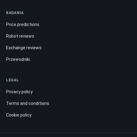
BADANIA
Price predictions
Robot reviews
Exchange reviews
Przewodniki
LEGAL
Privacy policy
Terms and conditions
Cookie policy