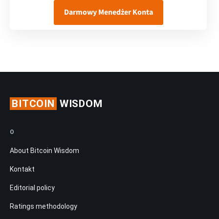
Darmowy Menedżer Konta
BITCOIN
WISDOM
O
About Bitcoin Wisdom
Kontakt
Editorial policy
Ratings methodology