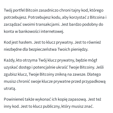
Twój portfel Bitcoin zasadniczo chroni tajny kod, którego
potrzebujesz. Potrzebujesz kodu, aby korzystać z Bitcoina i
zarządzać swoimi transakcjami. Jest bardzo podobny do
konta w bankowości internetowej.
Kod jest hasłem. Jest to klucz prywatny. Jest to również
niezbędne dla bezpieczeństwa Twoich pieniędzy.
Każdy, kto otrzyma Twój klucz prywatny, będzie mógł
uzyskać dostęp i potencjalnie ukraść Twoje Bitcoiny. Jeśli
zgubisz klucz, Twoje Bitcoiny znikną na zawsze. Dlatego
musisz chronić swoje klucze prywatne przed przypadkową
utratą.
Powinieneś także wykonać ich kopię zapasową. Jest też
inny kod. Jest to klucz publiczny, który musisz znać.