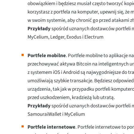
obowiązkiem i będziesz musiał często tworzyć kopi
korzystasz z portfela na komputer, upewnij się, ż
w swoim systemie, aby chronić go przed atakami 
Przykłady
spośród uznanych dostawców portfeli n
MyCelium, Ledger, Exodus i Electrum
Portfele mobilne
. Portfele mobilne to aplikacje 
przechowywać aktywa Bitcoin na inteligentnych ur
z systemem iOS i Android są najwygodniejsze do tr
umożliwiają szybkie transakcje. Będziesz odpowied
urządzenia, tak jak w przypadku portfeli kompute
przed uszkodzeniem, kradzieżą lub utratą.
Przykłady
spośród uznanych dostawców portfeli m
SamouraiWallet i MyCelium
Portfele internetowe
. Portfele internetowe to po