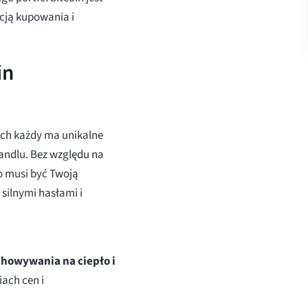
cją kupowania i
in
rych każdy ma unikalne
andlu. Bez względu na
o musi być Twoją
 silnymi hasłami i
chowywania na ciepło i
iach cen i