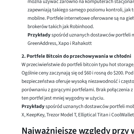
można używać zarówno na komputerach stacjonarnyc
zapewniają takiego samego poziomu kontroli, jak 
mobilne. Portfele internetowe oferowane są na gie
brokerów takich jak Robinhood.
Przykłady
spośród uznanych dostawców portfeli 
GreenAddress, Xapo i Rahakott
2. Portfele Bitcoin do przechowywania w chłodni
W przeciwieństwie do portfeli bitcoin typu hot storage,
Ogólnie ceny zaczynają się od $60 i rosną do $200. P
bezpieczeństwa oferuje wysoką niezawodność i często
porównaniu z gorącymi portfelami. Brak połączenia z 
ten portfel jest mniej wygodny w użyciu.
Przykłady
spośród uznanych dostawców portfeli mob
X, KeepKey, Trezor Model T, Elliptical Titan i CoolWalle
Najważniejsze względy przy w