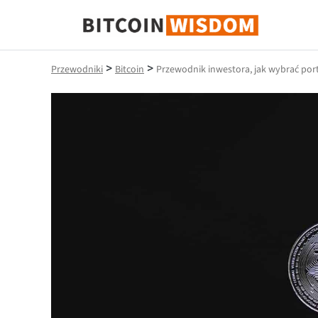
Mądrość Bitcoina
>
>
Przewodniki
Bitcoin
Przewodnik inwestora, jak wybrać port