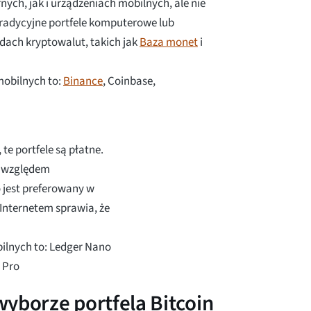
h, jak i urządzeniach mobilnych, ale nie
tradycyjne portfele komputerowe lub
łdach kryptowalut, takich jak
Baza monet
i
mobilnych to:
Binance
, Coinbase,
 te portfele są płatne.
od względem
 jest preferowany w
Internetem sprawia, że
ilnych to: Ledger Nano
t Pro
yborze portfela Bitcoin