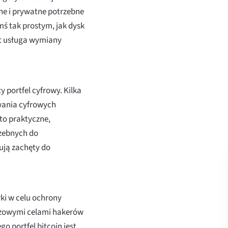
zne i prywatne potrzebne
ś tak prostym, jak dysk
et usługa wymiany
 portfel cyfrowy. Kilka
wania cyfrowych
to praktyczne,
zebnych do
ują zachęty do
łki w celu ochrony
czowymi celami hakerów
go portfel bitcoin jest