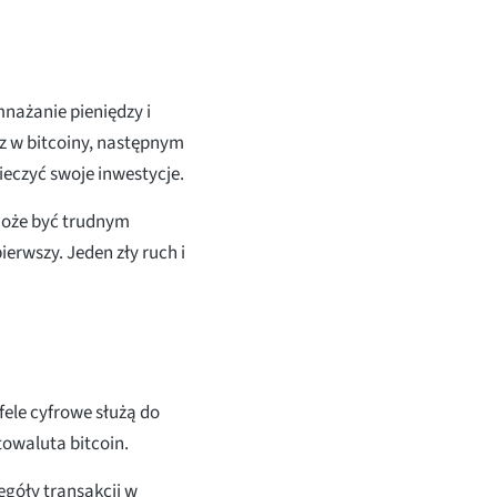
nażanie pieniędzy i
z w bitcoiny, następnym
ieczyć swoje inwestycje.
może być trudnym
erwszy. Jeden zły ruch i
fele cyfrowe służą do
towaluta bitcoin.
egóły transakcji w