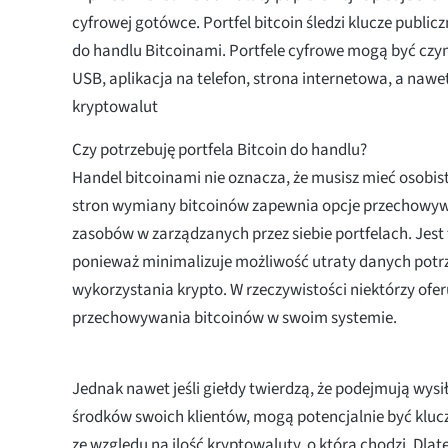
cyfrowej gotówce. Portfel bitcoin śledzi klucze public
do handlu Bitcoinami. Portfele cyfrowe mogą być czym
USB, aplikacja na telefon, strona internetowa, a naw
kryptowalut
Czy potrzebuję portfela Bitcoin do handlu?
Handel bitcoinami nie oznacza, że musisz mieć osobisty
stron wymiany bitcoinów zapewnia opcje przechowy
zasobów w zarządzanych przez siebie portfelach. Jest 
ponieważ minimalizuje możliwość utraty danych potr
wykorzystania krypto. W rzeczywistości niektórzy ofer
przechowywania bitcoinów w swoim systemie.
Jednak nawet jeśli giełdy twierdzą, że podejmują wysi
środków swoich klientów, mogą potencjalnie być klu
ze względu na ilość kryptowaluty, o którą chodzi. Dlate