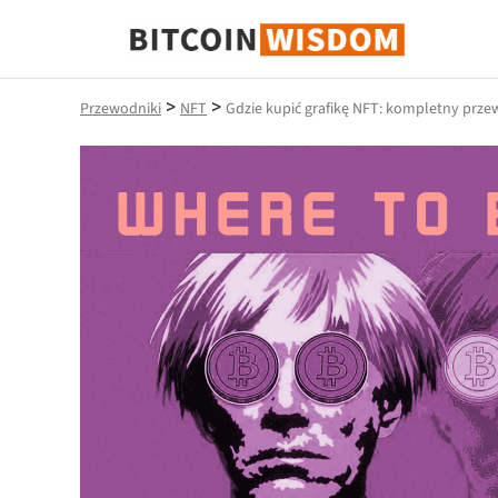
Mądrość Bitcoina
>
>
Przewodniki
NFT
Gdzie kupić grafikę NFT: kompletny prz