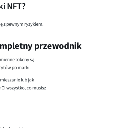
ki NFT?
się z pewnym ryzykiem.
Kompletny przewodnik
ymienne tokeny są
rytów po marki.
amieszanie lub jak
 Ci wszystko, co musisz