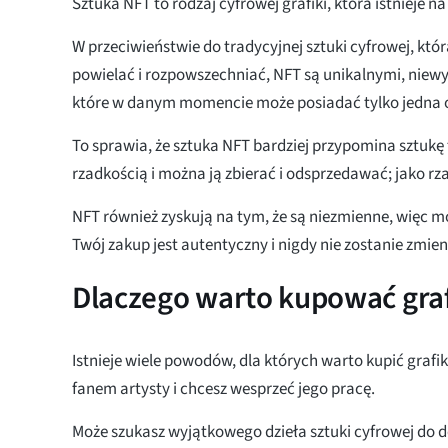
Sztuka NFT to rodzaj cyfrowej grafiki, która istnieje na
W przeciwieństwie do tradycyjnej sztuki cyfrowej, kt
powielać i rozpowszechniać, NFT są unikalnymi, nie
które w danym momencie może posiadać tylko jedna 
To sprawia, że sztuka NFT bardziej przypomina sztukę 
rzadkością i można ją zbierać i odsprzedawać; jako rz
NFT również zyskują na tym, że są niezmienne, więc m
Twój zakup jest autentyczny i nigdy nie zostanie zmien
Dlaczego warto kupować gra
Istnieje wiele powodów, dla których warto kupić grafi
fanem artysty i chcesz wesprzeć jego pracę.
Może szukasz wyjątkowego dzieła sztuki cyfrowej do d