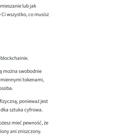
amieszanie lub jak
 Ci wszystko, co musisz
 blockchainie.
órą można swobodnie
wymiennymi tokenami,
osoba.
fizyczną, ponieważ jest
adka sztuka cyfrowa.
ożesz mieć pewność, że
iony ani zniszczony.