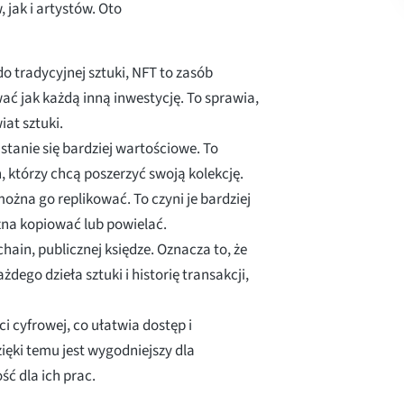
 jak i artystów. Oto
do tradycyjnej sztuki, NFT to zasób
ać jak każdą inną inwestycję. To sprawia,
at sztuki.
m stanie się bardziej wartościowe. To
h, którzy chcą poszerzyć swoją kolekcję.
ożna go replikować. To czyni je bardziej
żna kopiować lub powielać.
hain, publicznej księdze. Oznacza to, że
dego dzieła sztuki i historię transakcji,
 cyfrowej, co ułatwia dostęp i
ięki temu jest wygodniejszy dla
ść dla ich prac.