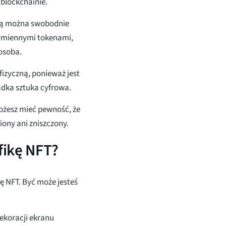
 blockchainie.
órą można swobodnie
wymiennymi tokenami,
osoba.
fizyczną, ponieważ jest
adka sztuka cyfrowa.
ożesz mieć pewność, że
iony ani zniszczony.
fikę NFT?
kę NFT. Być może jesteś
ekoracji ekranu