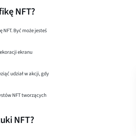
fikę NFT?
kę NFT. Być może jesteś
ekoracji ekranu
ziąć udział w akcji, gdy
tystów NFT tworzących
tuki NFT?