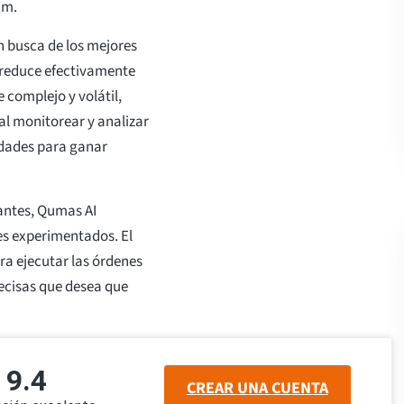
um.
n busca de los mejores
 reduce efectivamente
 complejo y volátil,
al monitorear y analizar
dades para ganar
antes, Qumas AI
s experimentados. El
a ejecutar las órdenes
recisas que desea que
9.4
CREAR UNA CUENTA