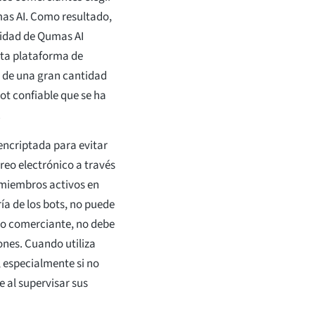
as AI. Como resultado,
midad de Qumas AI
sta plataforma de
n de una gran cantidad
ot confiable que se ha
.
ncriptada para evitar
reo electrónico a través
 miembros activos en
a de los bots, no puede
mo comerciante, no debe
ones. Cuando utiliza
, especialmente si no
e al supervisar sus