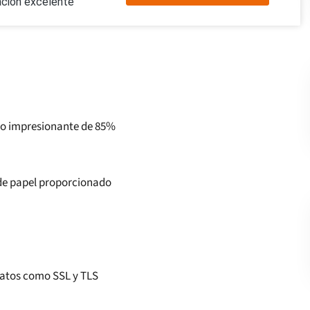
cación excelente
cio impresionante de 85%
de papel proporcionado
datos como SSL y TLS