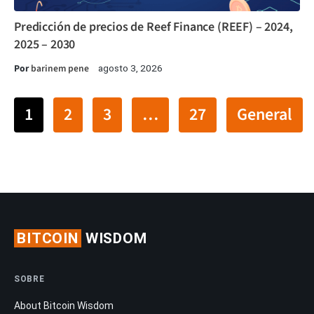
Predicción de precios de Reef Finance (REEF) – 2024,
2025 – 2030
Por
barinem pene
agosto 3, 2026
1
2
3
…
27
General
BITCOIN
WISDOM
SOBRE
About Bitcoin Wisdom