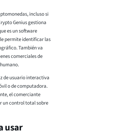
iptomonedas, incluso si
Crypto Genius gestiona
que es un software
 permite identificar las
ográfico. También va
rdenes comerciales de
r humano.
z de usuario interactiva
óvil o de computadora.
nte, el comerciante
 un control total sobre
a usar