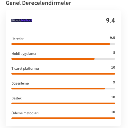
Genel Derecelendirmeler
9.4
9.5
Ücretler
8
Mobil uygulama
10
Ticaret platformu
9
Düzenleme
10
Destek
10
Ödeme metodları