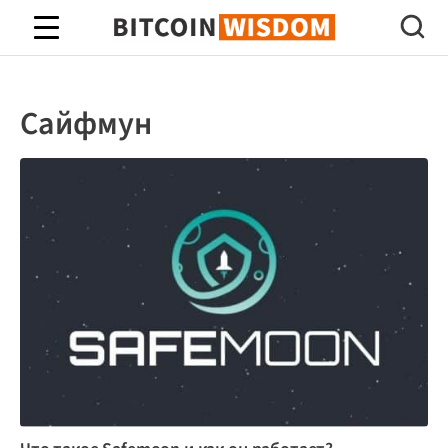
Биткойн Мудрость
Сайфмун