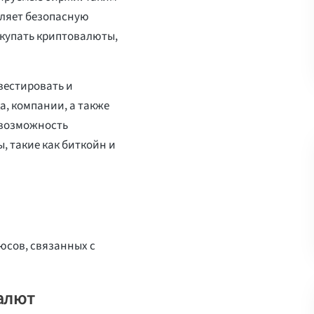
вляет безопасную
окупать криптовалюты,
вестировать и
а, компании, а также
 возможность
, такие как биткойн и
юсов, связанных с
алют