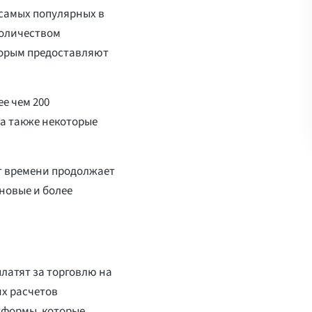
 самых популярных в
количеством
торым предоставляют
ее чем 200
а также некоторые
т времени продолжает
новые и более
латят за торговлю на
х расчетов
тформы, которые