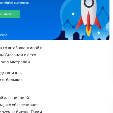
а со штаб-квартирой в
ом Уилсоном и с тех
ирж в Австралии.
едством для
ать большое
ой ассоциацией
м, что обеспечивает
ируемые биржи. Таким