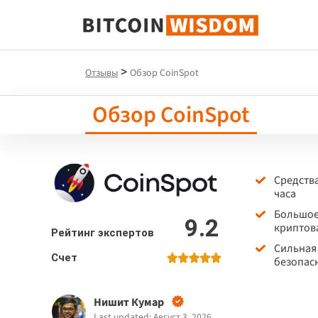
Биткойн Мудрость
>
Отзывы
Обзор CoinSpot
Обзор CoinSpot
Средств
часа
Большое
9.2
криптов
Рейтинг экспертов
Сильная
Счет
безопас
Нишит Кумар
Last updated: Август 3, 2026