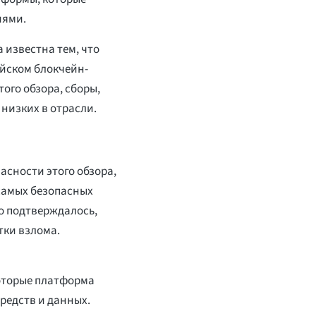
иями.
 известна тем, что
ийском блокчейн-
того обзора, сборы,
 низких в отрасли.
асности этого обзора,
 самых безопасных
о подтверждалось,
тки взлома.
оторые платформа
редств и данных.