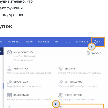
еудивительно, что
нако функции
вому уровню.
упок