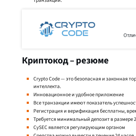
транзакций.
Отли
Криптокод – резюме
Crypto Code — это безопасная и законная то
интеллекта.
Инновационное и удобное приложение
Все транзакции имеют показатель успешнос
Регистрация и верификация бесплатны, врем
Требуется минимальный депозит в размере 2
CySEC является регулирующим органом
Средства можно вывести в течение 24 часов.