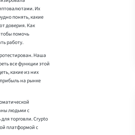
лизировала
иптовалютами. Их
рудно понять, какие
т доверия. Как
чтобы помочь
ть работу.
протестирован. Наша
треть все функции этой
ть, какие из них
 прибыль на рынке
томатической
аны людьми с
для торговли. Crypto
вой платформой с