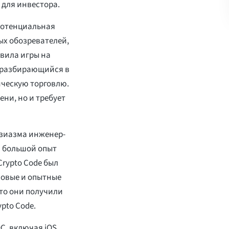
 для инвестора.
потенциальная
ых обозревателей,
вила игры на
е разбирающийся в
ическую торговлю.
ни, но и требует
узиазма инженер-
а большой опыт
rypto Code был
новые и опытные
что они получили
pto Code.
С, включая iOS,