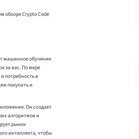
м обзоре Crypto Code
ует машинное обучение
к за вас. По мере
и потребность в
ям покупать и
риложение. Он создает
их алгоритмов и
рует рынок
го интеллекта, чтобы