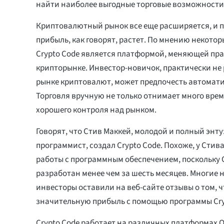
найти наиболее выгодные торговые возможности
Криптовалютный рынок все еще расширяется, и 
прибыль, как говорят, растет. По мнению некотор
Crypto Code является платформой, меняющей пра
крипторынке. Инвестор-новичок, практически н
рынке криптовалют, может предпочесть автомат
Торговля вручную не только отнимает много време
хорошего контроля над рынком.
Говорят, что Стив Маккей, молодой и полный энт
программист, создал Crypto Code. Похоже, у Стив
работы с программным обеспечением, поскольку C
разработан менее чем за шесть месяцев. Многие 
инвесторы оставили на веб-сайте отзывы о том, 
значительную прибыль с помощью программы Cry
Crypto Code работает на различных платформах О