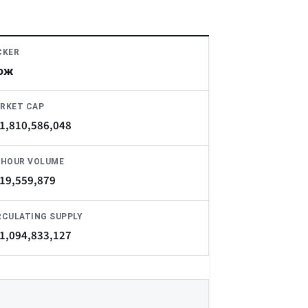
CKER
ож
RKET CAP
1,810,586,048
-HOUR VOLUME
19,559,879
RCULATING SUPPLY
1,094,833,127