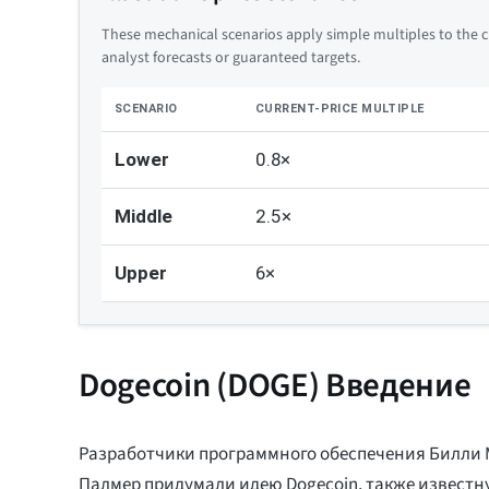
These mechanical scenarios apply simple multiples to the cu
analyst forecasts or guaranteed targets.
SCENARIO
CURRENT-PRICE MULTIPLE
Lower
0.8×
Middle
2.5×
Upper
6×
Dogecoin (DOGE) Введение
Разработчики программного обеспечения Билли 
Палмер придумали идею Dogecoin, также известну