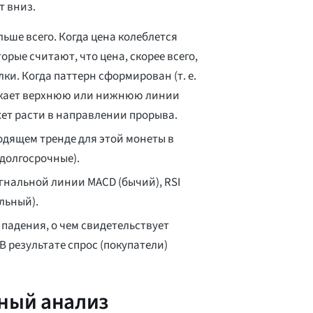
т вниз.
ьше всего. Когда цена колеблется
рые считают, что цена, скорее всего,
ки. Когда паттерн сформирован (т. е.
есекает верхнюю или нижнюю линии
жет расти в направлении прорыва.
одящем тренде для этой монеты в
 долгосрочные).
гнальной линии MACD (бычий), RSI
льный).
 падения, о чем свидетельствует
 результате спрос (покупатели)
ьный анализ