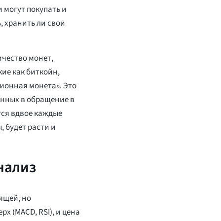
 могут покупать и
, хранить ли свои
ичество монет,
ие как биткойн,
ионная монета». Это
енных в обращение в
тся вдвое каждые
, будет расти и
анализ
ящей, но
х (MACD, RSI), и цена