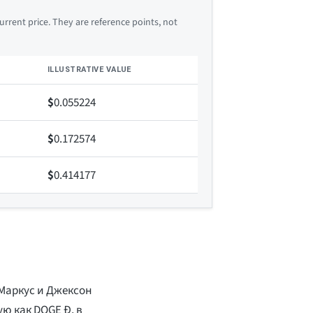
rrent price. They are reference points, not
ILLUSTRATIVE VALUE
$
0.055224
$
0.172574
$
0.414177
Маркус и Джексон
ю как DOGE Ð, в