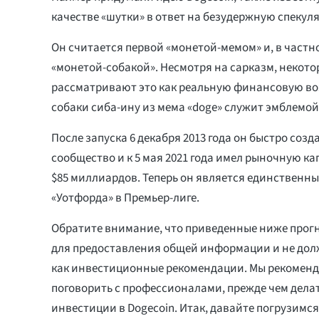
качестве «шутки» в ответ на безудержную спеку
Он считается первой «монетой-мемом» и, в частн
«монетой-собакой». Несмотря на сарказм, некот
рассматривают это как реальную финансовую в
собаки сиба-ину из мема «doge» служит эмблемой 
После запуска 6 декабря 2013 года он быстро созд
сообщество и к 5 мая 2021 года имел рыночную к
$85 миллиардов. Теперь он является единственн
«Уотфорда» в Премьер-лиге.
Обратите внимание, что приведенные ниже прог
для предоставления общей информации и не до
как инвестиционные рекомендации. Мы рекоменд
поговорить с профессионалами, прежде чем дела
инвестиции в Dogecoin. Итак, давайте погрузимся в