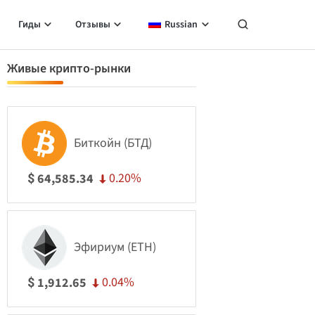
Гиды
Отзывы
Russian
Живые крипто-рынки
Биткойн (БТД)
0.20%
64,585.34
$
Эфириум (ETH)
0.04%
1,912.65
$