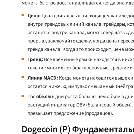
монеты быстро восстанавливается, когда она иде
Цена:
Цена двигалась в нисходящем канале дол
внутри трендовых линий канала, трейдеры, кото
останется внутри канала, могут совершать сдел
прорыв), заключайте сделку, когда цена пер
тренда канала. Когда это происходит, цена мо
Тренд:
Все временные рамки находятся в нисх
течение многих лет (краткосрочные, средние и
Линия MACD:
Когда монета
находится выше си
остается ниже 50, импульс смешанный (нейтра
The
объем
в дни роста больше, чем объем в дни
растущий индикатор OBV (балансовый объем). В
превышает предложение (продавцов).
Dogecoin (Р) Фундаментал