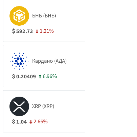
БНБ (БНБ)
1.21%
592.73
$
Кардано (АДА)
6.96%
0.20409
$
XRP (XRP)
2.66%
1.04
$