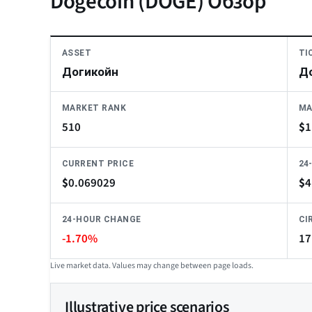
Dogecoin (DOGE) Обзор
ASSET
TI
Догикойн
Д
MARKET RANK
MA
510
$
1
CURRENT PRICE
24
$
0.069029
$
4
24-HOUR CHANGE
CI
-1.70%
17
Live market data. Values may change between page loads.
Illustrative price scenarios