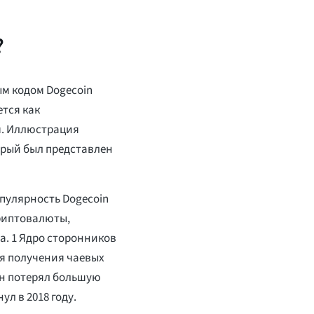
?
м кодом Dogecoin
ется как
м. Иллюстрация
орый был представлен
опулярность Dogecoin
криптовалюты,
а. 1 Ядро сторонников
ля получения чаевых
о он потерял большую
ул в 2018 году.