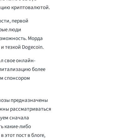
ляцию криптовалютой.
ости, первой
орые люди
озможность. Морда
и тезкой Dogecoin.
ал свое онлайн-
апитализацию более
ым спонсором
нозы предназначены
лжны рассматриваться
уем сначала
ть какие-либо
 этот пост в блоге,