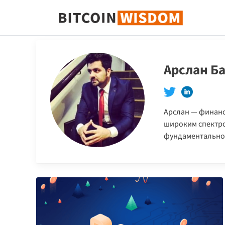
Биткойн Мудрость
Арслан Ба
Арслан — финанс
широким спектро
фундаментальног