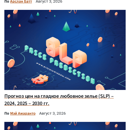
По
Арслан Батт
Август 3, 2026
Прогноз цен на гладкое любовное зелье (SLP) –
2024, 2025 – 2030 гг.
По
Мэй Амаранто
Август 3, 2026