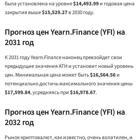
была установлена на уровне
$
14,493.99
и годовая цена
закрытия выше
$
15,529.27
в 2030 году.
Прогноз цен Yearn.Finance (YFI) на
2031 год
К 2031 году Yearn.Finance наконец превзойдет свои
предыдущие значения ATH и установит новый уровень
цен. Минимальная цена может быть
$
16,564.56
и
потенциально достичь максимального значения цены
$
17,599.84
, усредняясь при
$
16,978.67
.
Прогноз цен Yearn.Finance (YFI) на
2032 год
Рынок криптовалют, как известно, очень волатилен, и