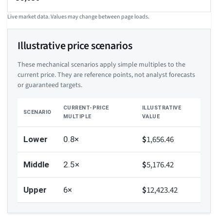
Live market data. Values may change between page loads.
Illustrative price scenarios
These mechanical scenarios apply simple multiples to the
current price. They are reference points, not analyst forecasts
or guaranteed targets.
CURRENT-PRICE
ILLUSTRATIVE
SCENARIO
MULTIPLE
VALUE
$
1,656.46
Lower
0.8×
$
5,176.42
Middle
2.5×
$
12,423.42
Upper
6×