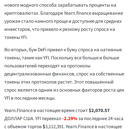
нового модного способа зарабатывать проценты на
криптовалютах. Благодаря Yearn.finance выращивание
урожая стало намного проще и доступнее для средних
инвесторов, что привело к резкому росту спроса на
токены YFI.
Во-вторых, бум DeFi привел к буму спроса на нативные
токены, такие как YFI. Поскольку все больше и больше
пользователей переходят на протоколы
децентрализованных финансов, спрос на собственные
токены этих протоколов растет. Этот повышенный
спрос является одним из основных факторов роста цен
YFI в последние месяцы.
Yearn.Finance в настоящее время стоит
$
2,070.57
ДОЛЛАР США. YFI переехал
-2.29%
за последние 24 часа
с объемом торгов
$
3,112,391
. Yearn.Finance в настоящее