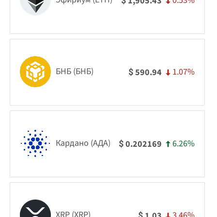
0.53%
1,905.43
$
БНБ (БНБ)
1.07%
590.94
$
Кардано (АДА)
6.26%
0.202169
$
XRP (XRP)
3.46%
1.03
$