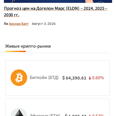
Прогноз цен на Догелон Марс (ELON) – 2024, 2025 –
2030 гг.
По
Арслан Батт
Август 3, 2026
Живые крипто-рынки
Биткойн (БТД)
0.60%
64,390.61
$
Эфириум (ETH)