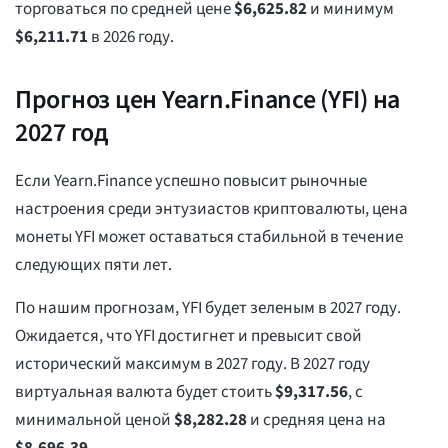
торговаться по средней цене
$
6,625.82
и минимум
$
6,211.71
в 2026 году.
Прогноз цен Yearn.Finance (YFI) на
2027 год
Если Yearn.Finance успешно повысит рыночные
настроения среди энтузиастов криптовалюты, цена
монеты YFI может оставаться стабильной в течение
следующих пяти лет.
По нашим прогнозам, YFI будет зеленым в 2027 году.
Ожидается, что YFI достигнет и превысит свой
исторический максимум в 2027 году. В 2027 году
виртуальная валюта будет стоить
$
9,317.56
, с
минимальной ценой
$
8,282.28
и средняя цена на