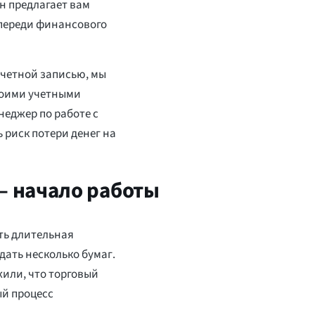
он предлагает вам
переди финансового
 учетной записью, мы
воими учетными
неджер по работе с
 риск потери денег на
 — начало работы
ть длительная
дать несколько бумаг.
или, что торговый
ый процесс