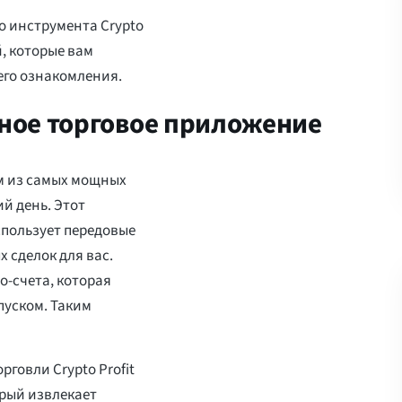
о инструмента Crypto
, которые вам
его ознакомления.
ьное торговое приложение
им из самых мощных
й день. Этот
спользует передовые
 сделок для вас.
о-счета, которая
пуском. Таким
говли Crypto Profit
орый извлекает