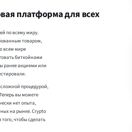
говая платформа для всех
й по всему миру.
ебованным товаром,
о всем мире
рговать биткойнами
вы ранее акциями или
естировали.
 сложной процедурой,
Теперь вы можете
чески нет опыта,
ных на рынке. Crypto
 того, чтобы сделать