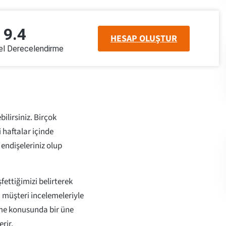
9.4
HESAP OLUŞTUR
 Derecelendirme
bilirsiniz. Birçok
 haftalar içinde
endişeleriniz olup
fettiğimizi belirterek
i müşteri incelemeleriyle
tme konusunda bir üne
erir.