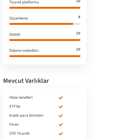
10
Ticaret platformu
9
Düzenleme
10
Destek
10
Ödeme metodları
Mevcut Varlıklar
Hisse senetleri
ETF'ler
kripto para birimleri
Forex
CFD Ticareti