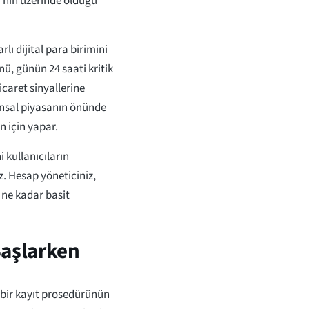
%'nin üzerinde olduğu
lı dijital para birimini
nü, günün 24 saati kritik
caret sinyallerine
inansal piyasanın önünde
n için yapar.
 kullanıcıların
z. Hesap yöneticiniz,
 ne kadar basit
Başlarken
 bir kayıt prosedürünün