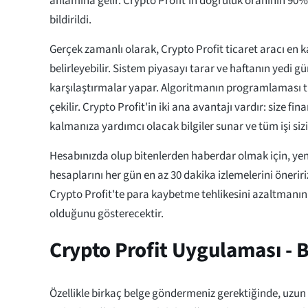
anlamına gelir. Crypto Profit'in doğruluk oranının 90
bildirildi.
Gerçek zamanlı olarak, Crypto Profit ticaret aracı en kar
belirleyebilir. Sistem piyasayı tarar ve haftanın yedi gü
karşılaştırmalar yapar. Algoritmanın programlaması ti
çekilir. Crypto Profit'in iki ana avantajı vardır: size f
kalmanıza yardımcı olacak bilgiler sunar ve tüm işi sizi
Hesabınızda olup bitenlerden haberdar olmak için, yeni
hesaplarını her gün en az 30 dakika izlemelerini öneriri
Crypto Profit'te para kaybetme tehlikesini azaltmanın
olduğunu gösterecektir.
Crypto Profit Uygulaması - 
Özellikle birkaç belge göndermeniz gerektiğinde, uzun