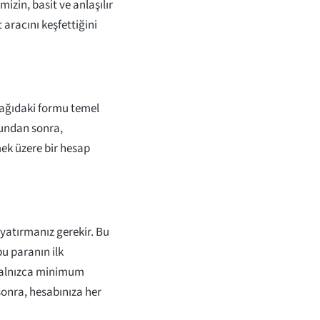
mizin, basit ve anlaşılır
 aracını keşfettiğini
şağıdaki formu temel
Bundan sonra,
ek üzere bir hesap
yatırmanız gerekir. Bu
bu paranın ilk
 Yalnızca minimum
 sonra, hesabınıza her