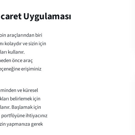
Ticaret Uygulaması
oin araçlarından biri
ı kolaydır ve sizin için
arı kullanır.
çmeden önce araç
eçeneğine erişiminiz
riminden ve küresel
ıkları belirlemek için
llanır. Başlamak için
 portföyüne ihtiyacınız
 sizin yapmanıza gerek