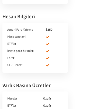
Hesap Bilgileri
Asgari Para Yatırma
$250
Hisse senetleri
ETF'ler
kripto para birimleri
Forex
CFD Ticareti
Varlık Başına Ücretler
Hisseler
Özgür
ETF'ler
Özgür