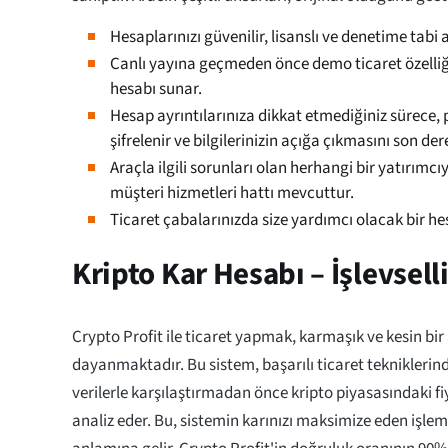
Hesaplarınızı güvenilir, lisanslı ve denetime tabi a
Canlı yayına geçmeden önce demo ticaret özelliği
hesabı sunar.
Hesap ayrıntılarınıza dikkat etmediğiniz sürece, 
şifrelenir ve bilgilerinizin açığa çıkmasını son der
Araçla ilgili sorunları olan herhangi bir yatırımc
müşteri hizmetleri hattı mevcuttur.
Ticaret çabalarınızda size yardımcı olacak bir h
Kripto Kar Hesabı – İşlevsell
Crypto Profit ile ticaret yapmak, karmaşık ve kesin bi
dayanmaktadır. Bu sistem, başarılı ticaret tekniklerin
verilerle karşılaştırmadan önce kripto piyasasındaki f
analiz eder. Bu, sistemin karınızı maksimize eden işlem