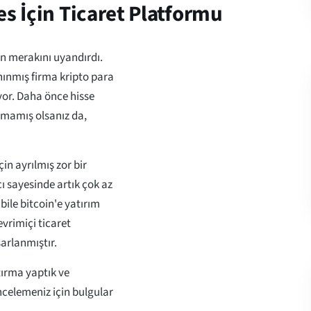
es İçin Ticaret Platformu
in merakını uyandırdı.
nınmış firma kripto para
yor. Daha önce hisse
pmamış olsanız da,
in ayrılmış zor bir
ı sayesinde artık çok az
ile bitcoin'e yatırım
evrimiçi ticaret
sarlanmıştır.
tırma yaptık ve
ncelemeniz için bulgular