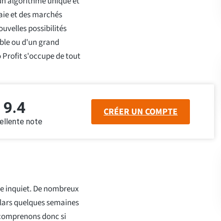
 un algorithme unique et
aie et des marchés
ouvelles possibilités
ble ou d'un grand
Profit s'occupe de tout
9.4
CRÉER UN COMPTE
ellente note
tre inquiet. De nombreux
llars quelques semaines
 comprenons donc si