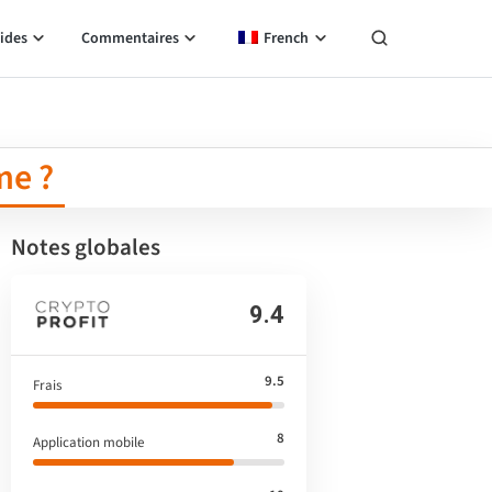
ides
Commentaires
French
me ?
Notes globales
9.4
9.5
Frais
8
Application mobile