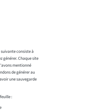
 suivante consiste à
ez générer. Chaque site
 l'avons mentionné
ndons de générer au
z avoir une sauvegarde
euille :
e