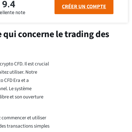
9.4
CRÉER UN COMPTE
ellente note
e qui concerne le trading des
crypto CFD. Il est crucial
ez utiliser. Notre
to CFD Era et a
nnel. Le système
ibre et son ouverture
z commencer et utiliser
 des transactions simples